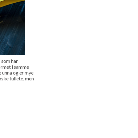
e som har
formet i samme
ke unna og er mye
nske tullete, men