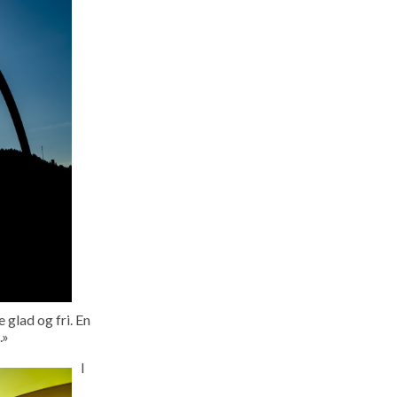
glad og fri. En
.»
I