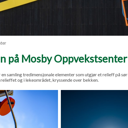
ter
n på Mosby Oppvekstsenter
er en samling tredimensjonale elementer som utgjør et relieff på sø
relieffet og i lekeområdet, kryssende over bekken.