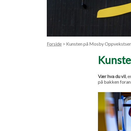
Forside
> Kunsten på Mosby Oppvekstsen
Kunste
Vær hva du vil
, 
på bakken foran 