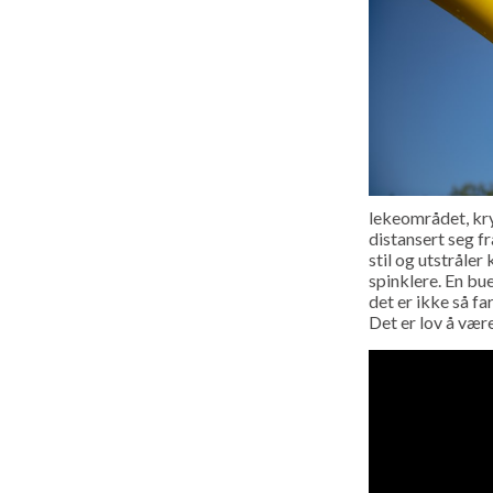
lekeområdet, kry
distansert seg f
stil og utstråler
spinklere. En bue
det er ikke så far
Det er lov å være