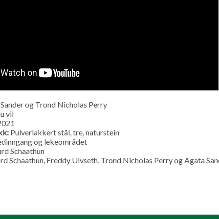
Sander og Trond Nicholas Perry
 vil
2021
kk:
Pulverlakkert stål, tre, naturstein
dinngang og lekeområdet
urd Schaathun
urd Schaathun, Freddy Ulvseth, Trond Nicholas Perry og Agata San