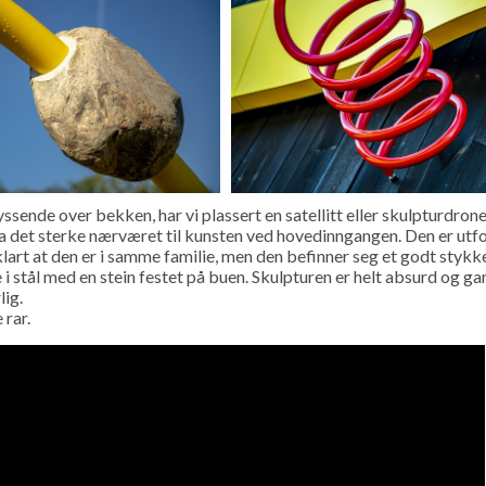
ssende over bekken, har vi plassert en satellitt eller skulpturdron
ra det sterke nærværet til kunsten ved hovedinngangen. Den er ut
 klart at den er i samme familie, men den befinner seg et godt styk
 i stål med en stein festet på buen. Skulpturen er helt absurd og ga
lig.
 rar.