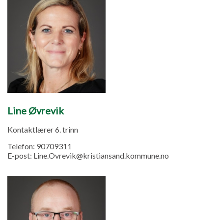
Line Øvrevik
Kontaktlærer 6. trinn
Telefon:
90709311
E-post:
Line.Ovrevik@kristiansand.kommune.no