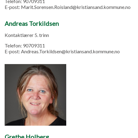
Telefon:
90709311
E-post:
Marit.Sorensen.Roisland@kristiansand.kommune.no
Andreas Torkildsen
Kontaktlærer 5. trinn
Telefon:
90709311
E-post:
Andreas.Torkildsen@kristiansand.kommune.no
Grethe Holberg