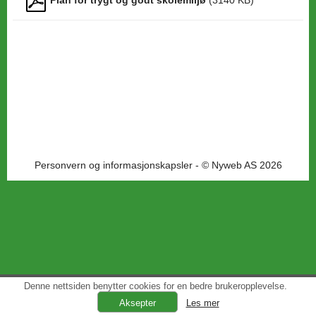
Plan for trygt og godt skolemiljø
(
3140
KB)
Personvern og informasjonskapsler
- © Nyweb AS 2026
Denne nettsiden benytter cookies for en bedre brukeropplevelse.
Les mer