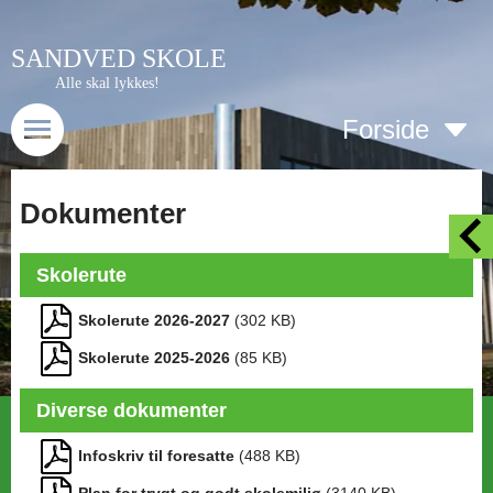
SANDVED SKOLE
Alle skal lykkes!
Forside
Dokumenter
Skolerute
Skolerute 2026-2027
(
302
KB)
Skolerute 2025-2026
(
85
KB)
Diverse dokumenter
Infoskriv til foresatte
(
488
KB)