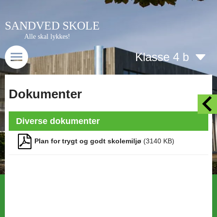
SANDVED SKOLE
Alle skal lykkes!
Klasse 4 b
Dokumenter
Diverse dokumenter
Plan for trygt og godt skolemiljø
(
3140
KB)