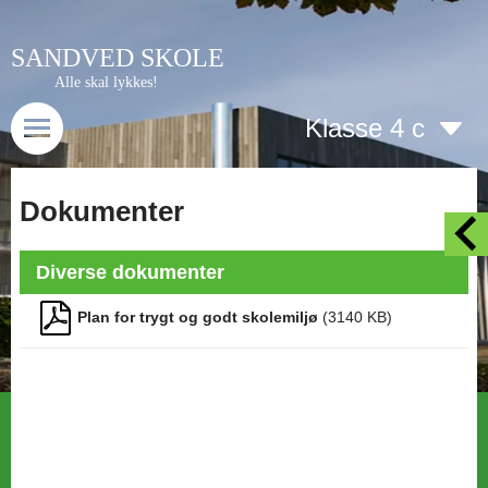
SANDVED SKOLE
Alle skal lykkes!
Klasse 4 c
Dokumenter
Diverse dokumenter
Plan for trygt og godt skolemiljø
(
3140
KB)