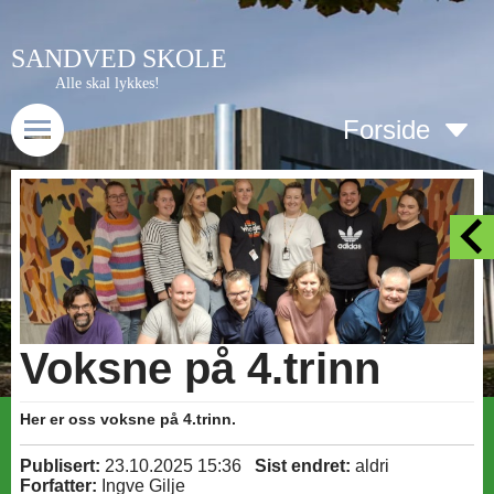
SANDVED SKOLE
Alle skal lykkes!
Forside
Voksne på 4.trinn
Her er oss voksne på 4.trinn.
Publisert:
23.10.2025 15:36
Sist endret:
aldri
Forfatter:
Ingve Gilje