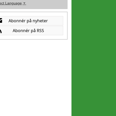
ect Language
▼