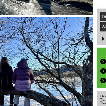
Di
Sk
Ove
Tran
Trad