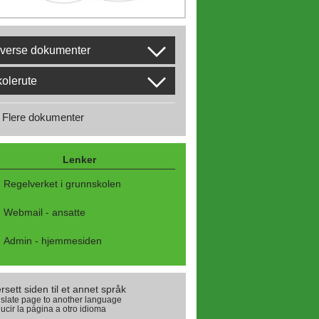
verse dokumenter
olerute
Flere dokumenter
Lenker
Regelverket i grunnskolen
Webmail - ansatte
Admin - hjemmesiden
rsett siden til et annet språk
slate page to another language
ucir la página a otro idioma