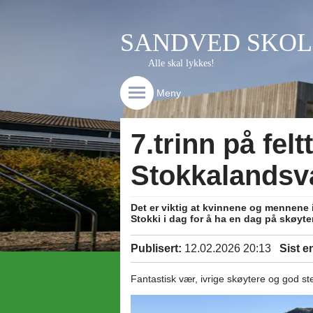
SANDVED SKOL
Alle skal lykkes!
Meny
7.trinn på feltt
Stokkalandsv
Det er viktig at kvinnene og mennene 
Stokki i dag for å ha en dag på skøyte
Publisert:
12.02.2026 20:13
Sist e
Fantastisk vær, ivrige skøytere og god s