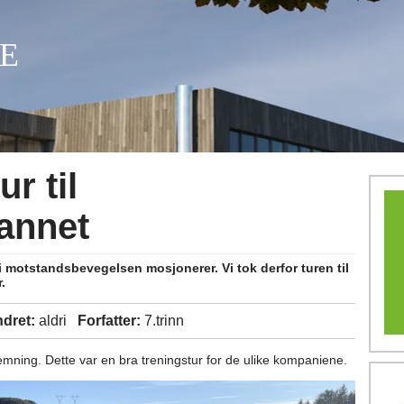
E
ur til
annet
i motstandsbevegelsen mosjonerer. Vi tok derfor turen til
r.
ndret:
aldri
Forfatter:
7.trinn
temning. Dette var en bra treningstur for de ulike kompaniene.