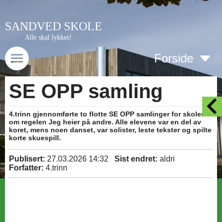
SANDVED SKOLE
Alle skal lykkes!
Forside
SE OPP samling
4.trinn gjennomførte to flotte SE OPP samlinger for skolen
om regelen Jeg heier på andre. Alle elevene var en del av
koret, mens noen danset, var solister, leste tekster og spilte
korte skuespill.
Publisert:
27.03.2026 14:32
Sist endret:
aldri
Forfatter:
4.trinn