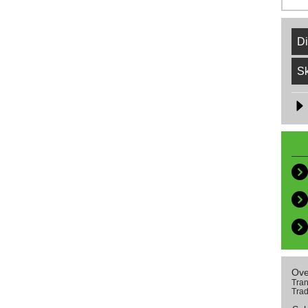
Di
Sk
Ove
Tran
Trad