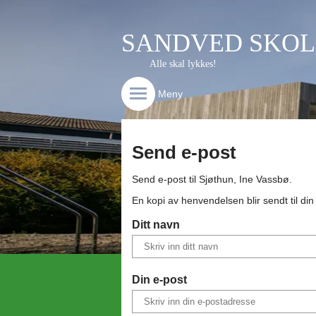
SANDVED SKOL
Alle skal lykkes!
Meny
Send e-post
Send e-post til
Sjøthun, Ine Vassbø
.
En kopi av henvendelsen blir sendt til di
Ditt navn
Din e-post