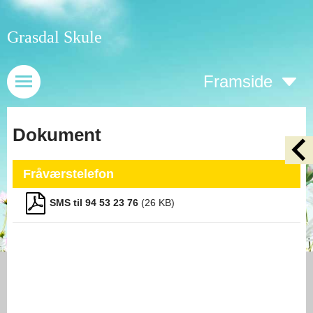
Grasdal Skule
Framside
Dokument
Fråværstelefon
SMS til 94 53 23 76
(
26
KB)