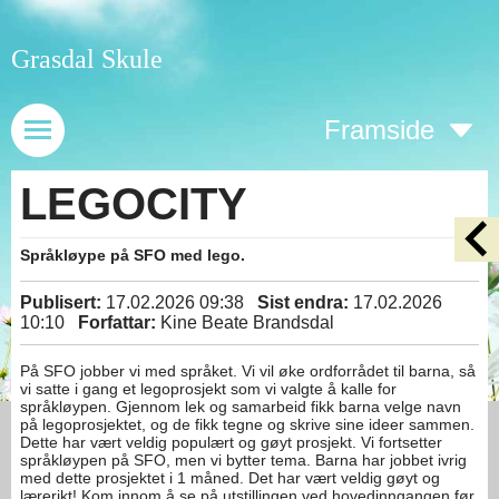
Grasdal Skule
Framside
LEGOCITY
Språkløype på SFO med lego.
Publisert:
17.02.2026 09:38
Sist endra:
17.02.2026
10:10
Forfattar:
Kine Beate Brandsdal
På SFO jobber vi med språket. Vi vil øke ordforrådet til barna, så
vi satte i gang et legoprosjekt som vi valgte å kalle for
språkløypen. Gjennom lek og samarbeid fikk barna velge navn
på legoprosjektet, og de fikk tegne og skrive sine ideer sammen.
Dette har vært veldig populært og gøyt prosjekt. Vi fortsetter
språkløypen på SFO, men vi bytter tema. Barna har jobbet ivrig
med dette prosjektet i 1 måned. Det har vært veldig gøyt og
lærerikt! Kom innom å se på utstillingen ved hovedinngangen før