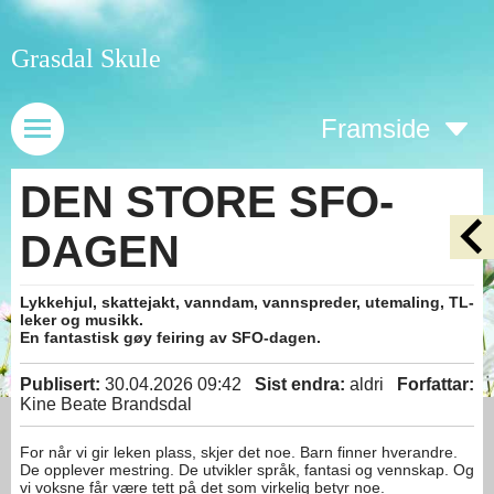
Grasdal Skule
Framside
DEN STORE SFO-
DAGEN
Lykkehjul, skattejakt, vanndam, vannspreder, utemaling, TL-
leker og musikk.
En fantastisk gøy feiring av SFO-dagen.
Publisert:
30.04.2026 09:42
Sist endra:
aldri
Forfattar:
Kine Beate Brandsdal
For når vi gir leken plass, skjer det noe. Barn finner hverandre.
De opplever mestring. De utvikler språk, fantasi og vennskap. Og
vi voksne får være tett på det som virkelig betyr noe.