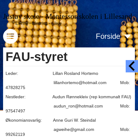
Justøy skole - Montessoriskolen i Lillesand
Læring - Mestring - Glede
Forside
FAU-styret
Leder: Lillan Rosland Hortemo
lillanhortemo@hotmail.com Mob:
47828275
Nestleder: Audun Rønnekleiv (rep kommunalt FAU)
audun_ron@hotmail.com Mob:
97547497
Økonomiansvarlig: Anne Guri W. Steindal
agweihe@gmail.com Mob:
99262119