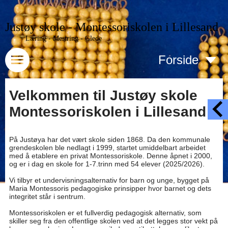
Justøy skole - Montessoriskolen i Lillesand
Læring - Mestring - Glede
Forside
Velkommen til Justøy skole
Montessoriskolen i Lillesand
På Justøya har det vært skole siden 1868. Da den kommunale
grendeskolen ble nedlagt i 1999, startet umiddelbart arbeidet
med å etablere en privat Montessoriskole. Denne åpnet i 2000,
og er i dag en skole for 1-7.trinn med 54 elever (2025/2026).
Vi tilbyr et undervisningsalternativ for barn og unge, bygget på
Maria Montessoris pedagogiske prinsipper hvor barnet og dets
integritet står i sentrum.
Montessoriskolen er et fullverdig pedagogisk alternativ, som
skiller seg fra den offentlige skolen ved at det legges stor vekt på