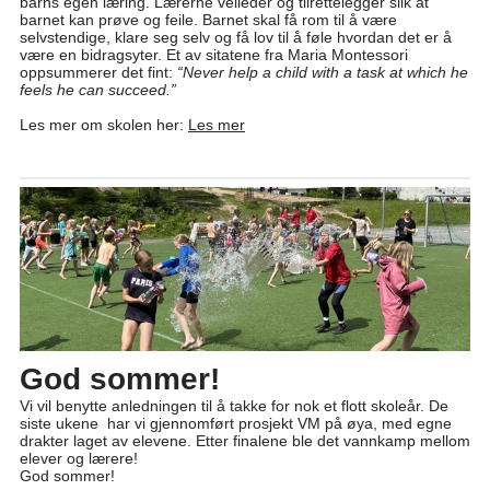
barns egen læring. Lærerne veileder og tilrettelegger slik at
barnet kan prøve og feile. Barnet skal få rom til å være
selvstendige, klare seg selv og få lov til å føle hvordan det er å
være en bidragsyter. Et av sitatene fra Maria Montessori
oppsummerer det fint:
“Never help a child with a task at which he
feels he can succeed.”
Les mer om skolen her:
Les mer
God sommer!
Vi vil benytte anledningen til å takke for nok et flott skoleår. De
siste ukene har vi gjennomført prosjekt VM på øya, med egne
drakter laget av elevene. Etter finalene ble det vannkamp mellom
elever og lærere!
God sommer!