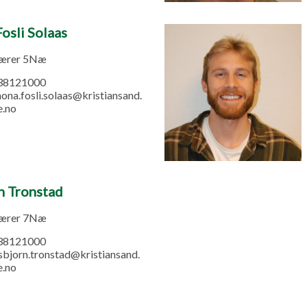
osli Solaas
lærer 5Næ
38121000
ona.fosli.solaas@kristiansand.
.no
n Tronstad
lærer 7Næ
38121000
sbjorn.tronstad@kristiansand.
.no