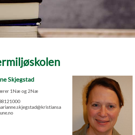
rmiljøskolen
ne Skjegstad
lærer 1Næ og 2Næ
38121000
arianne.skjegstad@kristiansa
une.no