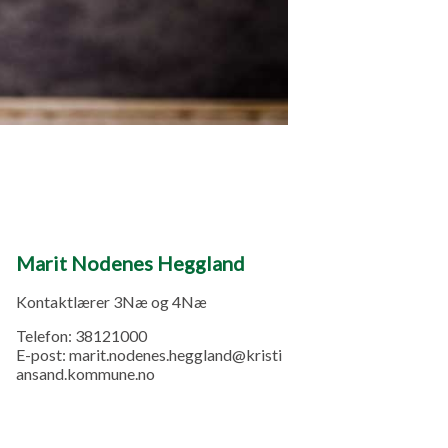
Marit Nodenes Heggland
Kontaktlærer 3Næ og 4Næ
Telefon:
38121000
E-post:
marit.nodenes.heggland@kristi
ansand.kommune.no