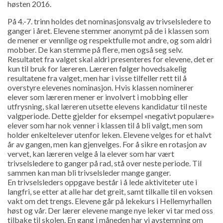
høsten 2016.
På 4.-7. trinn holdes det nominasjonsvalg av trivselsledere to
ganger i året. Elevene stemmer anonymt på de i klassen som
de mener er vennlige og respektfulle mot andre, og som aldri
mobber. De kan stemme på flere, men også seg selv.
Resultatet fra valget skal aldri presenteres for elevene, det er
kun til bruk for læreren. Læreren følger hovedsakelig
resultatene fra valget, men har i visse tilfeller rett til å
overstyre elevenes nominasjon. Hvis klassen nominerer
elever som læreren mener er involvert i mobbing eller
utfrysning, skal læreren utsette elevens kandidatur til neste
valgperiode. Dette gjelder for eksempel «negativt populære»
elever som har nok venner i klassen til å bli valgt, men som
holder enkeltelever utenfor leken. Elevene velges for et halvt
år av gangen, men kan gjenvelges. For å sikre en rotasjon av
vervet, kan læreren velge å la elever som har vært
trivselsledere to ganger på rad, stå over neste periode. Til
sammen kan man bli trivselsleder mange ganger.
En trivselsleders oppgave består i å lede aktiviteter ute i
langfri, se etter at alle har det greit, samt tilkalle til en voksen
vakt om det trengs. Elevene går på lekekurs i Hellemyrhallen
høst og vår. Der lærer elevene mange nye leker vi tar med oss
tilbake til skolen. En gang i måneden har vi avstemning om