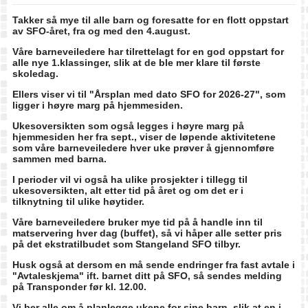
Takker så mye til alle barn og foresatte for en flott oppstart
av SFO-året, fra og med den 4.august.
Våre barneveiledere har tilrettelagt for en god oppstart for
alle nye 1.klassinger, slik at de ble mer klare til første
skoledag.
Ellers viser vi til "Årsplan med dato SFO for 2026-27", som
ligger i høyre marg på hjemmesiden.
Ukesoversikten som også legges i høyre marg på
hjemmesiden her fra sept., viser de løpende aktivitetene
som våre barneveiledere hver uke prøver å gjennomføre
sammen med barna.
I perioder vil vi også ha ulike prosjekter i tillegg til
ukesoversikten, alt etter tid på året og om det er i
tilknytning til ulike høytider.
Våre barneveiledere bruker mye tid på å handle inn til
matservering hver dag (buffet), så vi håper alle setter pris
på det ekstratilbudet som Stangeland SFO tilbyr.
Husk også at dersom en må sende endringer fra fast avtale i
"Avtaleskjema" ift. barnet ditt på SFO, så sendes melding
på Transponder før kl. 12.00.
Vi ber alle om å planlegge ukene for sine barn, slik at en i