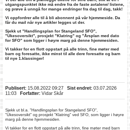
utgangspunktet ikke må endre fra de faste avtalene/ listene,
og prøve å unngå for mange endringer fra dag til dag, takk!
Vi oppfordrer alle til å bli abonnent på vår hjemmeside. Da
får du mail når nye artikler legges ut der.
Sjekk ut "Handlingsplan for Stangeland SFO",
"Ukesoversikt", prosjekt "Klatring" og "Årsplan med dato
for SFO" som ligger i høyre marg på denne hjemmesiden.
Vi takker for en flott oppstart på alle trinn, fine møter med
barn og foresatte, ikke minst til alle dere foresatte og barn
til nye 1.klassinger!
Publisert:
15.08.2022 09:27
Sist endret:
03.07.2026
11:03
Forfatter:
Vidar Skår
Sjekk ut bl.a. "Handlingsplan for Stangeland SFO",
"Ukesoversikt" og prosjekt "Klatring" ved SFO, som ligger i høyre
marg på denne hjemmesiden.
Vi takker for en flott oppstart på alle trinn, fine møter med barn