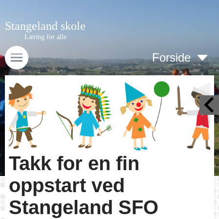
Stangeland skole
Læring for alle
Forside
Takk for en fin
oppstart ved
Stangeland SFO