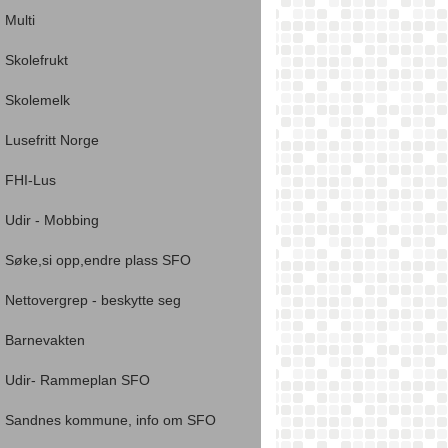
Multi
Skolefrukt
Skolemelk
Lusefritt Norge
FHI-Lus
Udir - Mobbing
Søke,si opp,endre plass SFO
Nettovergrep - beskytte seg
Barnevakten
Udir- Rammeplan SFO
Sandnes kommune, info om SFO