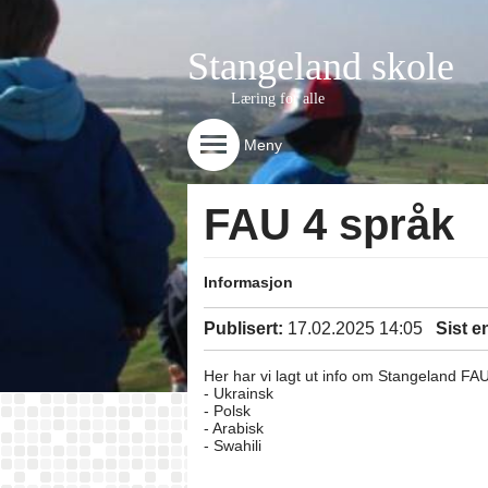
Stangeland skole
Læring for alle
Meny
FAU 4 språk
Informasjon
Publisert:
17.02.2025 14:05
Sist e
Her har vi lagt ut info om Stangeland FAU
- Ukrainsk
- Polsk
- Arabisk
- Swahili