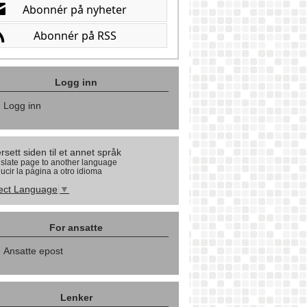
Logg inn
Logg inn
rsett siden til et annet språk
slate page to another language
ucir la página a otro idioma
ect Language
▼
For ansatte
Ansatte epost
Lenker