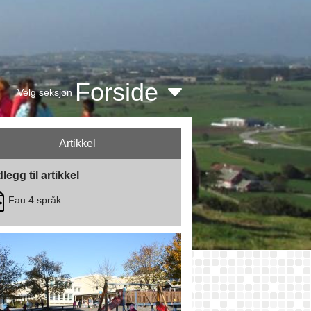
Forside
Velg seksjon
Artikkel
legg til artikkel
Fau 4 språk