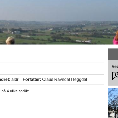
Ved
ndret:
aldri
Forfatter:
Claus Ravndal Heggdal
 på 4 ulike språk: