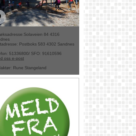
øksadresse:Solaveien 84 4316
dnes
tadresse: Postboks 583 4302 Sandnes
efon: 51336800/ SFO: 91610596
d oss e-post
aktør
:
Rune Stangeland