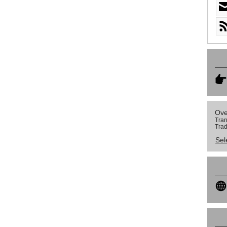
Ove
Tran
Trad
Sel