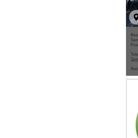
Bes
San
Pos
Tel
Sen
Red