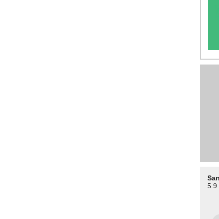
San
5.9