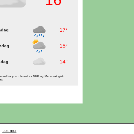
17°
ndag
15°
ndag
14°
sdag
rsel fra yr.no, levert av NRK og Meteorologisk
utt
Les mer