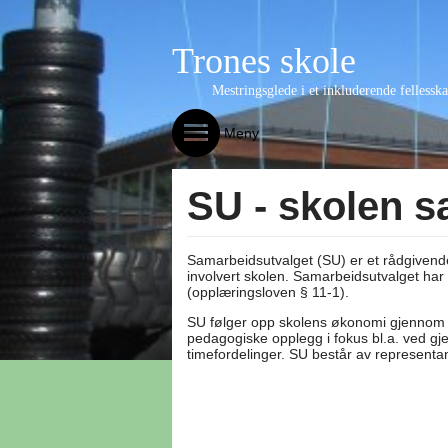
Trones skole
Mestringsglede i et inkluderende fellessk
Meny
SU - skolen 
Samarbeidsutvalget (SU) er et rådgiven
involvert skolen. Samarbeidsutvalget har r
(opplæringsloven § 11-1).
SU følger opp skolens økonomi gjennom 
pedagogiske opplegg i fokus bl.a. ved g
timefordelinger. SU består av representa