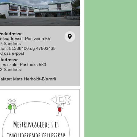
vedadresse
øksadresse: Postveien 65
7 Sandnes
efon: 51338400 og 47503435
d oss e-post
tadresse
nes skole, Postboks 583
2 Sandnes
aktør
:
Mats Herholdt-Bjørnrå