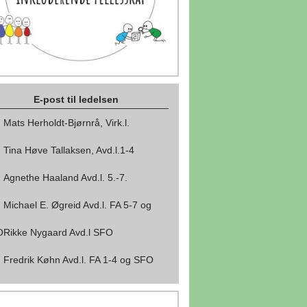
E-post til ledelsen
Mats Herholdt-Bjørnrå, Virk.l.
Tina Høve Tallaksen, Avd.l.1-4
Agnethe Haaland Avd.l. 5.-7.
Michael E. Øgreid Avd.l. FA 5-7 og
O
Rikke Nygaard Avd.l SFO
Fredrik Køhn Avd.l. FA 1-4 og SFO