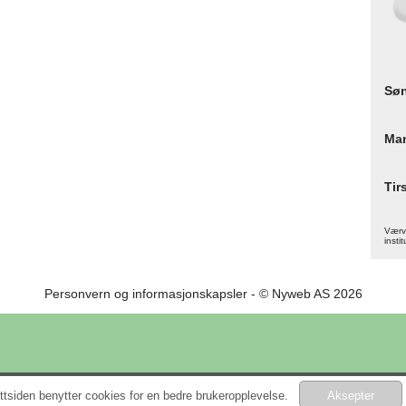
Sø
Ma
Tir
Værva
instit
Personvern og informasjonskapsler
- © Nyweb AS 2026
tsiden benytter cookies for en bedre brukeropplevelse.