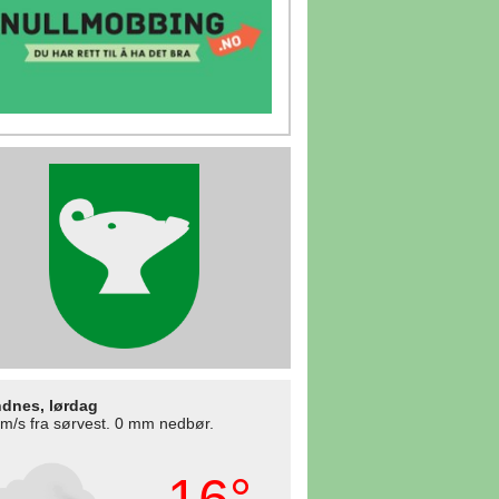
dnes, lørdag
 m/s fra sørvest. 0 mm nedbør.
16°