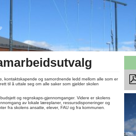
ap
samarbeidsutvalg
de, kontaktskapende og samordnende ledd mellom alle som er
ett til å uttale seg om alle saker som gjelder skolen
budsjett og regnskaps-gjennomganger. Videre er skolens
jennomgang av lokale læreplaner, ressursdisponeringer og
nter fra skolens ansatte, elever, FAU og fra kommunen.