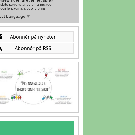
rsett siden til et annet språk
slate page to another language
ucir la página a otro idioma
ect Language
▼