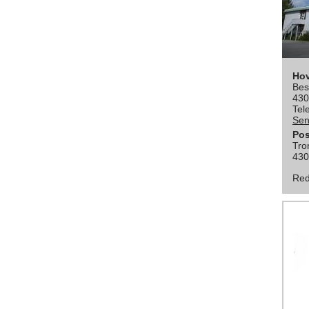
Ho
Bes
430
Tel
Sen
Pos
Tro
430
Red