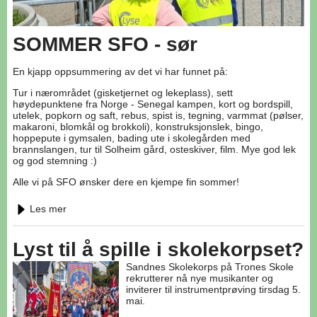
SOMMER SFO - sør
En kjapp oppsummering av det vi har funnet på:
Tur i nærområdet (gisketjernet og lekeplass), sett
høydepunktene fra Norge - Senegal kampen, kort og bordspill,
utelek, popkorn og saft, rebus, spist is, tegning, varmmat (pølser,
makaroni, blomkål og brokkoli), konstruksjonslek, bingo,
hoppepute i gymsalen, bading ute i skolegården med
brannslangen, tur til Solheim gård, osteskiver, film. Mye god lek
og god stemning :)
Alle vi på SFO ønsker dere en kjempe fin sommer!
Les mer
Lyst til å spille i skolekorpset?
Sandnes Skolekorps på Trones Skole
rekrutterer nå nye musikanter og
inviterer til instrumentprøving tirsdag 5.
mai.