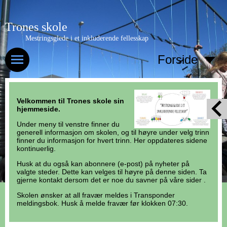
Trones skole
Mestringsglede i et inkluderende fellesskap
Forside
Velkommen til Trones skole sin
hjemmeside.
Under meny til venstre finner du
generell informasjon om skolen, og til høyre under velg trinn
finner du informasjon for hvert trinn. Her oppdateres sidene
kontinuerlig.
Husk at du også kan abonnere (e-post) på nyheter på
valgte steder. Dette kan velges til høyre på denne siden. Ta
gjerne kontakt dersom det er noe du savner på våre sider .
Skolen ønsker at all fravær meldes i Transponder
meldingsbok. Husk å melde fravær før klokken 07:30.