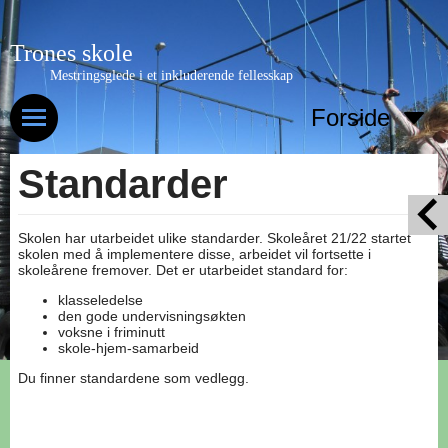
Trones skole
Mestringsglede i et inkluderende fellesskap
Forside
Standarder
Skolen har utarbeidet ulike standarder. Skoleåret 21/22 startet
skolen med å implementere disse, arbeidet vil fortsette i
skoleårene fremover. Det er utarbeidet standard for:
klasseledelse
den gode undervisningsøkten
voksne i friminutt
skole-hjem-samarbeid
Du finner standardene som vedlegg.