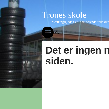
Trones skole
Mestringsglede i et inkluderende fellessk
Meny
Det er ingen 
siden.