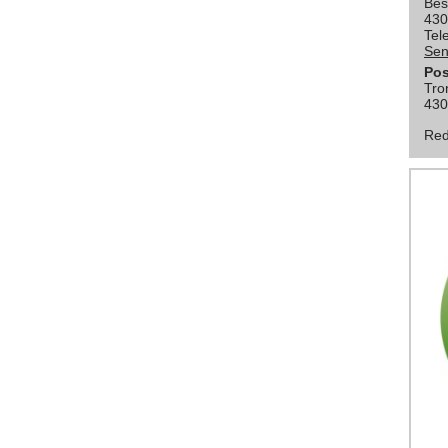
Bes
430
Tel
Sen
Pos
Tro
430
Red