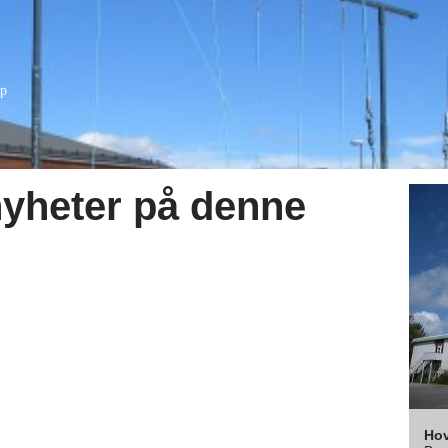
ap
nyheter på denne
Ho