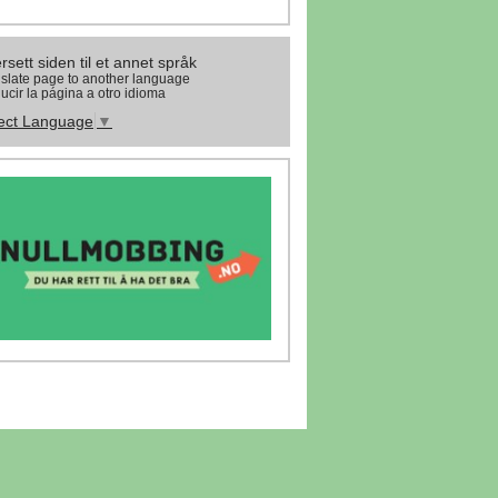
rsett siden til et annet språk
slate page to another language
ucir la página a otro idioma
ect Language
▼