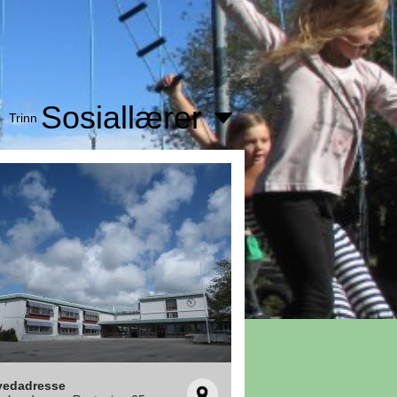
Sosiallærer
Trinn
vedadresse