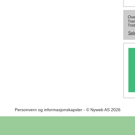
Ove
Tran
Trad
Sel
Personvern og informasjonskapsler
- © Nyweb AS 2026