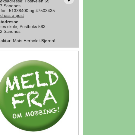
øksadresse: Postveien 65
7 Sandnes
efon: 51338400 og 47503435
d oss e-post
tadresse
nes skole, Postboks 583
2 Sandnes
aktør
:
Mats Herholdt-Bjørnrå