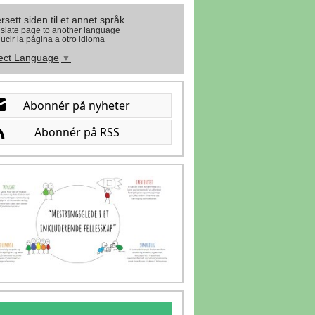
rsett siden til et annet språk
slate page to another language
ucir la página a otro idioma
ect Language
▼