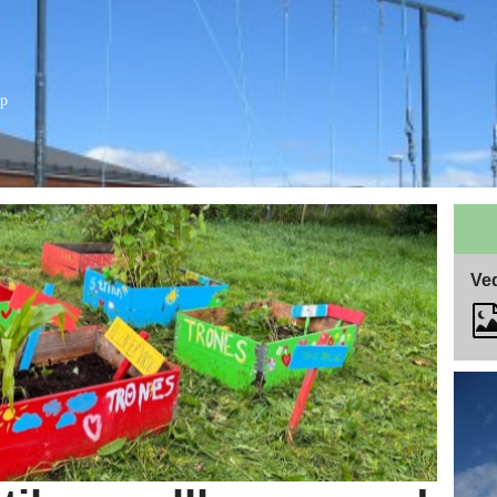
ap
Ved