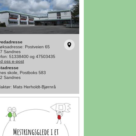
vedadresse
øksadresse: Postveien 65
7 Sandnes
efon: 51338400 og 47503435
d oss e-post
tadresse
nes skole, Postboks 583
2 Sandnes
aktør
:
Mats Herholdt-Bjørnrå