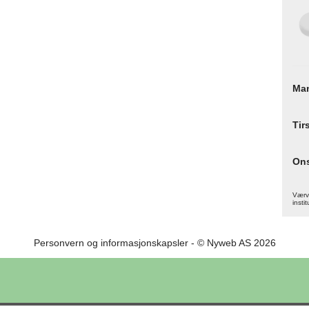
Ma
Tir
On
Værva
instit
Personvern og informasjonskapsler
- © Nyweb AS 2026