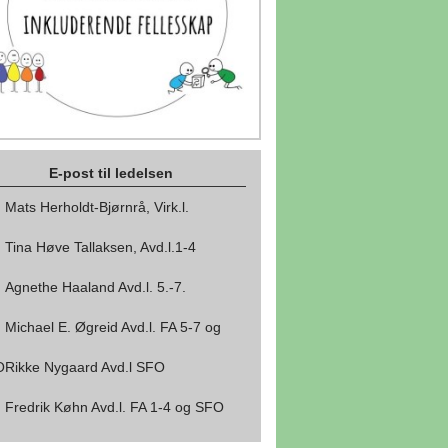
E-post til ledelsen
Mats Herholdt-Bjørnrå, Virk.l.
Tina Høve Tallaksen, Avd.l.1-4
Agnethe Haaland Avd.l. 5.-7.
Michael E. Øgreid Avd.l. FA 5-7 og
O
Rikke Nygaard Avd.l SFO
Fredrik Køhn Avd.l. FA 1-4 og SFO