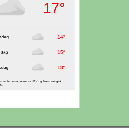
17°
14°
ndag
15°
sdag
18°
sdag
rsel fra yr.no, levert av NRK og Meteorologisk
utt