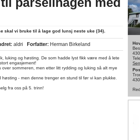
 til parsellhagen med
e skal vi bruke til å lage god lunsj neste uke (34).
Ho
ndret:
aldri
Forfatter:
Herman Birkeland
Bes
430
ek, luking og høsting. De som hadde lyst fikk være med å lete
Tel
 stort engasjement!
Sen
 over sommeren, men etter litt rydding og luking så alt mye
Pos
Tro
l høsting - men denne trenger en stund til før vi kan plukke.
430
lg fra oss på 5. trinn!
Red