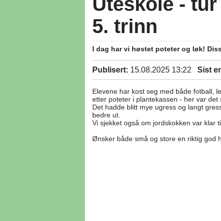
Uteskole - tur
5. trinn
I dag har vi høstet poteter og løk! Diss
Publisert:
15.08.2025 13:22
Sist e
Elevene har kost seg med både fotball, l
etter poteter i plantekassen - her var det
Det hadde blitt mye ugress og langt gress
bedre ut.
Vi sjekket også om jordskokken var klar ti
Ønsker både små og store en riktig god he