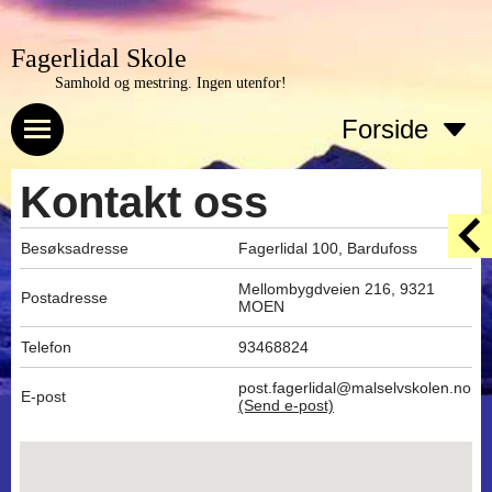
Fagerlidal Skole
Samhold og mestring. Ingen utenfor!
Forside
Kontakt oss
Besøksadresse
Fagerlidal 100, Bardufoss
Mellombygdveien 216, 9321
Postadresse
MOEN
Telefon
93468824
post.fagerlidal@malselvskolen.no
E-post
(Send e-post)