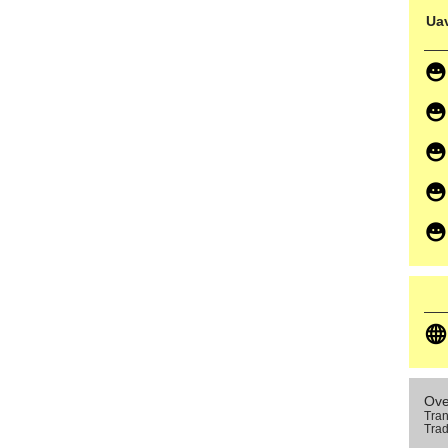
Uav
Ove
Tran
Trad