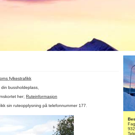
oms fylkestrafikk
 din bussholdeplass, 
mskortet her; 
Ruteinformasjon
ikk sin ruteopplysning på telefonnummer 177. 
Be
Fag
93
Tel