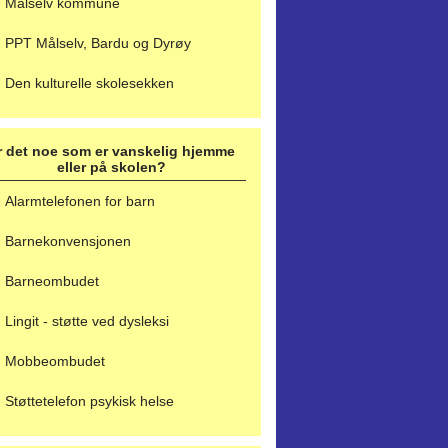
Målselv kommune
PPT Målselv, Bardu og Dyrøy
Den kulturelle skolesekken
r det noe som er vanskelig hjemme
eller på skolen?
Alarmtelefonen for barn
Barnekonvensjonen
Barneombudet
Lingit - støtte ved dysleksi
Mobbeombudet
Støttetelefon psykisk helse