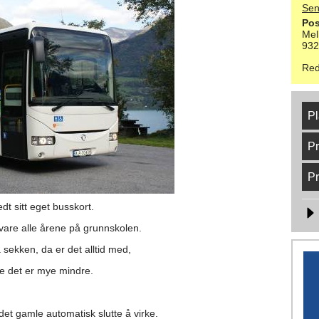
Sen
Pos
Mel
93
Red
Pl
Pr
Pr
edt sitt eget busskort. 
vare alle årene på grunnskolen. 
å sekken, 
da er det alltid med, 
te det er mye mindre. 
l det gamle automatisk slutte å virke. 