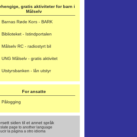
hengige, gratis aktiviteter for barn i
Målselv
Barnas Røde Kors - BARK
Biblioteket - Istindportalen
Målselv RC - radiostyrt bil
UNG Målselv - gratis aktivitet
Utstyrsbanken - lån utstyr
For ansatte
Pålogging
rsett siden til et annet språk
slate page to another language
ucir la página a otro idioma