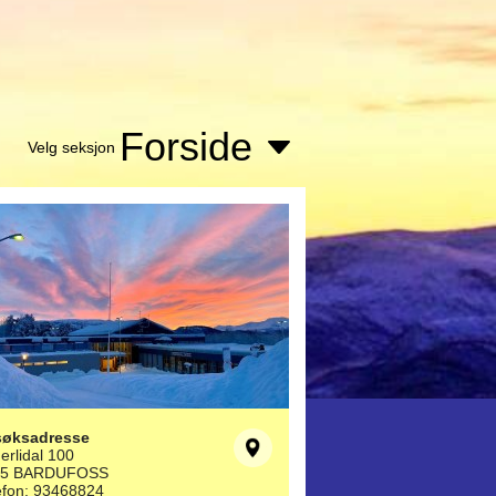
Forside
Velg seksjon
søksadresse
erlidal 100
25 BARDUFOSS
efon: 93468824