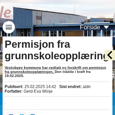
Forside
Permisjon fra
grunnskoleopplæring
Vestvågøy kommune har vedtatt ny forskrift om permisjon
fra grunnskoleopplæringen.
Den trådde i kraft fra
19.02.2025.
Publisert:
25.02.2025 14:42
Sist endret:
aldri
Forfatter:
Gerd-Eva Winje
.