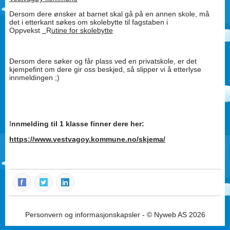
Dersom dere ønsker at barnet skal gå på en annen skole, må
det i etterkant søkes om skolebytte til fagstaben i
Oppvekst
R
utine for skolebytte
Dersom dere søker og får plass ved en privatskole, er det
kjempefint om dere gir oss beskjed, så slipper vi å etterlyse
innmeldingen ;)
I
nnmelding til 1 klasse finner dere her:
https://www.vestvagoy.kommune.no/skjema/
Personvern og informasjonskapsler
- © Nyweb AS 2026