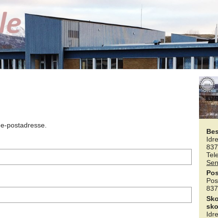
n e-postadresse.
Be
Idr
837
Tel
Sen
Pos
Pos
837
Sko
sko
Idr