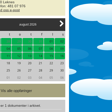
0 Leknes
efon: 481 07 976
d oss e-post
august 2026
t
o
t
f
l
s
28
29
30
31
01
02
04
05
06
07
08
09
11
12
13
14
15
16
18
19
20
21
22
23
25
26
27
28
29
30
01
02
03
04
05
06
Vis alle oppføringer
 er 1 dokumenter i arkivet.