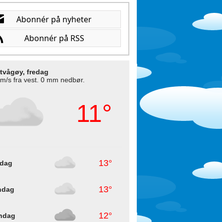
tvågøy, fredag
 m/s fra vest. 0 mm nedbør.
11°
13°
rdag
13°
ndag
12°
ndag