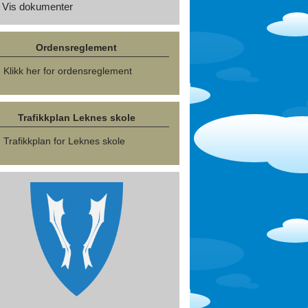
Vis dokumenter
Ordensreglement
Klikk her for ordensreglement
Trafikkplan Leknes skole
Trafikkplan for Leknes skole