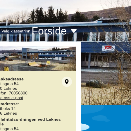
Forside
Velg klassetrinn
søksadresse
ettsgata 54
0 Leknes
efon: 76056800
d oss e-post
tadresse:
tboks 14
6 Leknes
lefritidsordningen ved Leknes
le
ettsgata 54