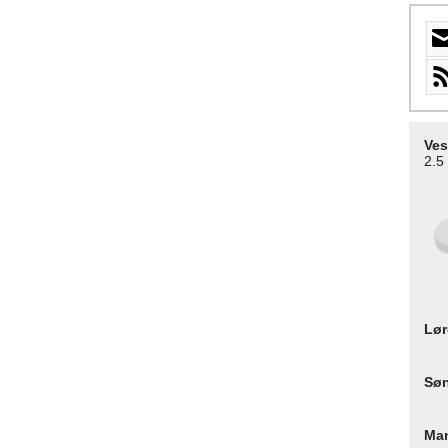
Ves
2.5
Lø
Sø
Ma