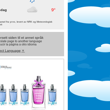
9°
sdag
rsel fra yr.no, levert av NRK og Meteorologisk
utt
rsett siden til et annet språk
slate page to another language
ucir la página a otro idioma
ect Language
▼