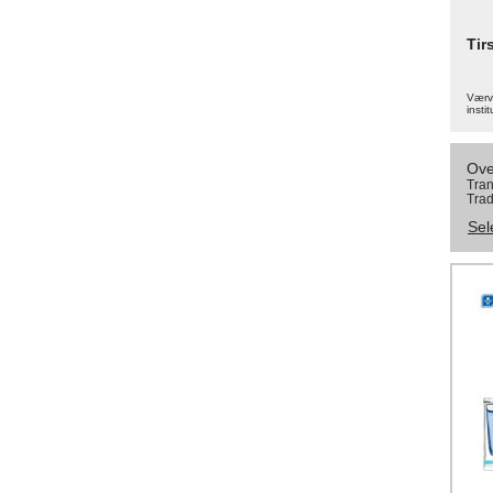
Tir
Værva
instit
Ove
Tran
Trad
Sel