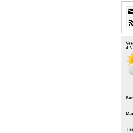
Ves
4.6
Sø
Ma
Tir