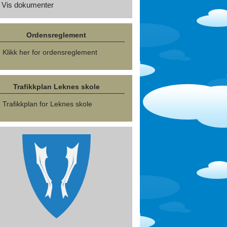
Vis dokumenter
Ordensreglement
Klikk her for ordensreglement
Trafikkplan Leknes skole
Trafikkplan for Leknes skole