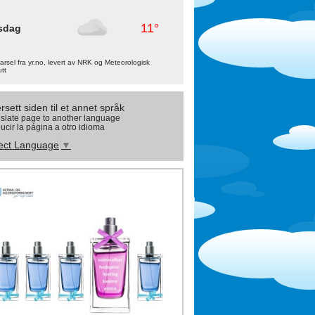
11°
sdag
rsel fra yr.no, levert av NRK og Meteorologisk
utt
rsett siden til et annet språk
slate page to another language
ucir la página a otro idioma
ect Language
▼