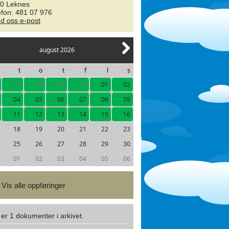
0 Leknes
efon: 481 07 976
d oss e-post
august 2026
t
o
t
f
l
s
28
29
30
31
01
02
04
05
06
07
08
09
11
12
13
14
15
16
18
19
20
21
22
23
25
26
27
28
29
30
01
02
03
04
05
06
Vis alle oppføringer
 er 1 dokumenter i arkivet.