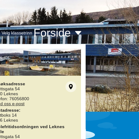
Forside
Velg klassetrinn
søksadresse
ettsgata 54
0 Leknes
efon: 76056800
d oss e-post
tadresse:
tboks 14
6 Leknes
lefritidsordningen ved Leknes
le
ettsgata 54