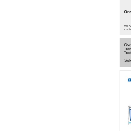
On
Værva
instit
Ove
Tran
Trad
Sel