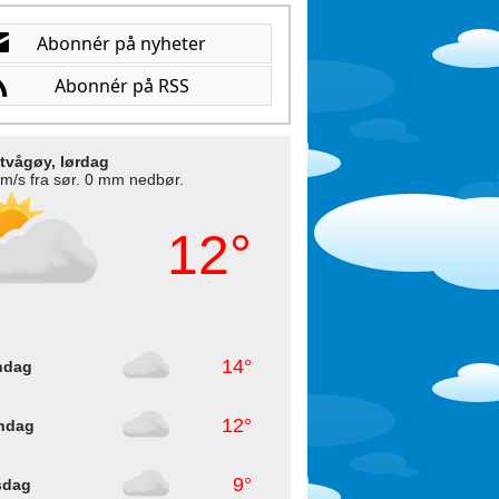
tvågøy, lørdag
 m/s fra sør. 0 mm nedbør.
12°
14°
ndag
12°
ndag
9°
sdag