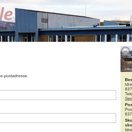
n e-postadresse.
Be
Idr
837
Tel
Sen
Pos
Pos
837
Sko
sko
Idr