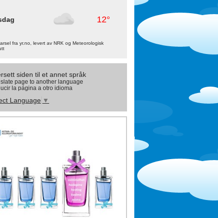
12°
sdag
rsel fra yr.no, levert av NRK og Meteorologisk
utt
rsett siden til et annet språk
slate page to another language
ucir la página a otro idioma
ect Language
▼