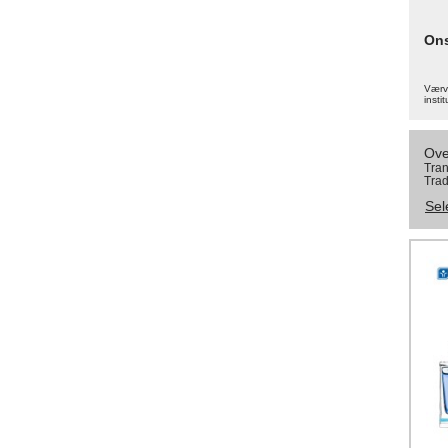
On
Værva
instit
Ove
Tran
Trad
Sel