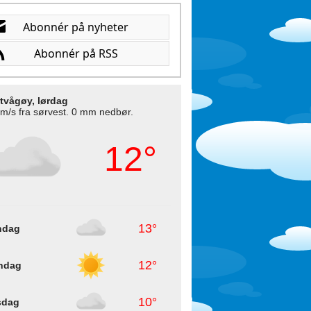
tvågøy, lørdag
 m/s fra sørvest. 0 mm nedbør.
12°
13°
ndag
12°
ndag
10°
sdag