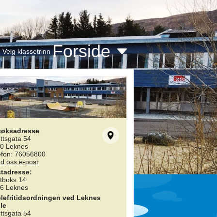
Forside
Velg klassetrinn
søksadresse
ettsgata 54
0 Leknes
efon: 76056800
d oss e-post
tadresse:
tboks 14
6 Leknes
lefritidsordningen ved Leknes
le
ettsgata 54