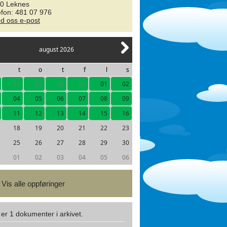
0 Leknes
efon: 481 07 976
d oss e-post
august 2026
t
o
t
f
l
s
28
29
30
31
01
02
04
05
06
07
08
09
11
12
13
14
15
16
18
19
20
21
22
23
25
26
27
28
29
30
01
02
03
04
05
06
Vis alle oppføringer
 er 1 dokumenter i arkivet.