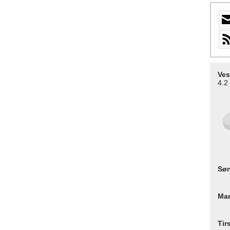
Ves
4.2
Sø
Ma
Tir