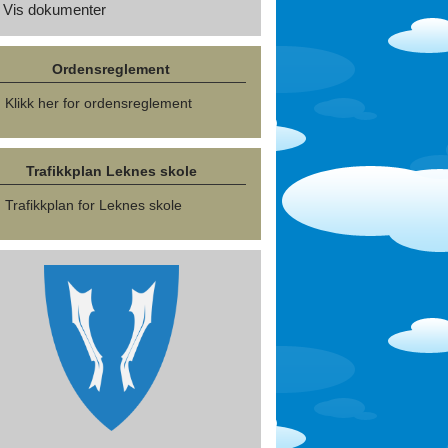
Vis dokumenter
Ordensreglement
Klikk her for ordensreglement
Trafikkplan Leknes skole
Trafikkplan for Leknes skole