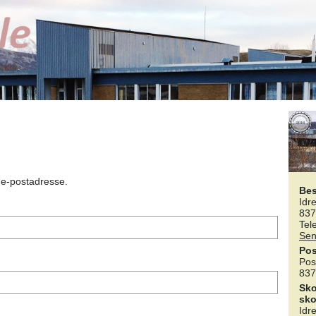
n e-postadresse.
Be
Idr
837
Tel
Sen
Pos
Pos
837
Sko
sko
Idr