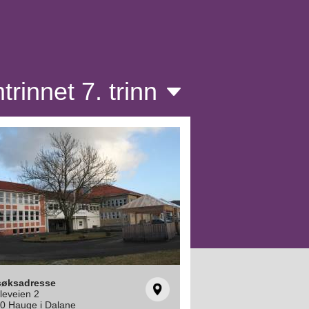
rinnet 7. trinn
søksadresse
leveien 2
0 Hauge i Dalane