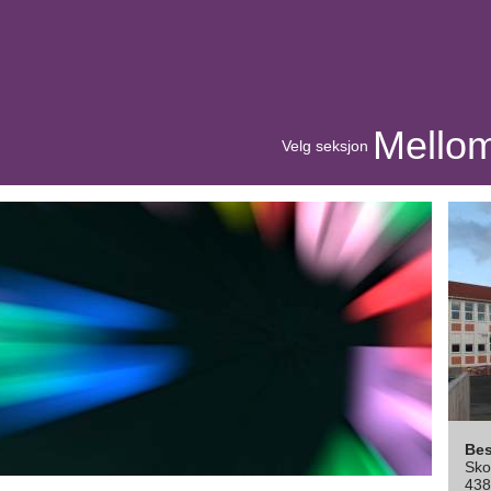
Mellomt
Velg seksjon
Be
Sko
438