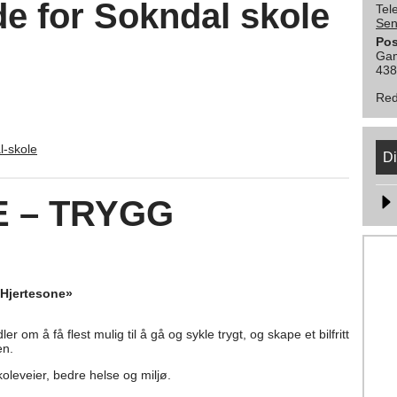
e for Sokndal skole
Tel
Sen
Pos
Gam
438
Red
l-skole
Di
 – TRYGG
«Hjertesone»
r om å få flest mulig til å gå og sykle trygt, og skape et bilfritt
en.
koleveier, bedre helse og miljø.