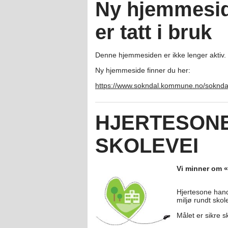
Ny hjemmesid
er tatt i bruk
Denne hjemmesiden er ikke lenger aktiv.
Ny hjemmeside finner du her:
https://www.sokndal.kommune.no/soknda
HJERTESONE
SKOLEVEI
Vi minner om 
Hjertesone handle
miljø rundt skol
Målet er sikre s