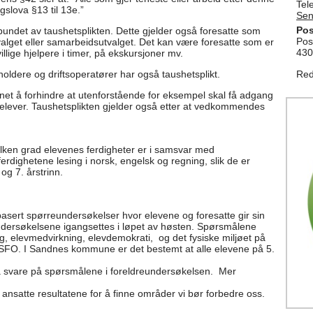
Tel
ingslova §13 til 13e.”
Sen
Pos
bundet av taushetsplikten. Dette gjelder også foresatte som
Pos
alget eller samarbeidsutvalget. Det kan være foresatte som er
430
villige hjelpere i timer, på ekskursjoner mv.
holdere og driftsoperatører har også taushetsplikt.
Red
net å forhindre at utenforstående for eksempel skal få adgang
ltelever. Taushetsplikten gjelder også etter at vedkommendes
ilken grad elevenes ferdigheter er i samsvar med
rdighetene lesing i norsk, engelsk og regning, slik de er
og 7. årstrinn.
asert spørreundersøkelser hvor elevene og foresatte gir sin
Undersøkelsene igangsettes i løpet av høsten. Spørsmålene
g, elevmedvirkning, elevdemokrati, og det fysiske miljøet på
SFO. I Sandnes kommune er det bestemt at alle elevene på 5.
il å svare på spørsmålene i foreldreundersøkelsen. Mer
ansatte resultatene for å finne områder vi bør forbedre oss.