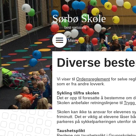
Sørbø Skole
best sammen
Meny
Diverse best
Vi viser til
Ordensreglement
for selve reg
som er fra andre lovverk.
Sykling til/fra skolen
Det er opp til foresatte å bestemme om de
Skolen anbefaler retningslinjene til
Trygg 
Skolen kan ikke ta ansvar for elevenes sy
friminutt. Det er viktig at elevene låser b
parkeres på sykkelparkeringen utenfor s
Taushetsplikt
Reglene om taushetsplikt i Grunnskolelove