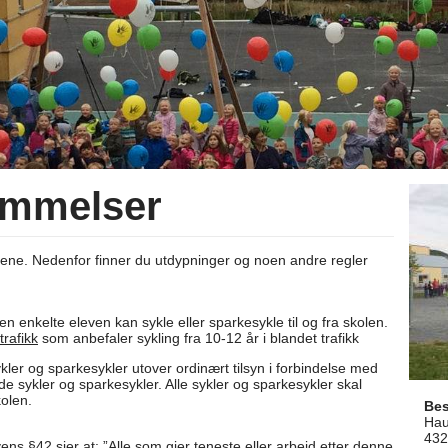
emmelser
lene. Nedenfor finner du utdypninger og noen andre regler
n enkelte eleven kan sykle eller sparkesykle til og fra skolen.
trafikk
som anbefaler sykling fra 10-12 år i blandet trafikk
kler og sparkesykler utover ordinært tilsyn i forbindelse med
åde sykler og sparkesykler. Alle sykler og sparkesykler skal
kolen.
Be
Hau
432
ns §42 sier at: ”Alle som gjer teneste eller arbeid etter denne