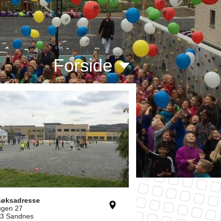
Forside
søksadresse
gen 27
3 Sandnes