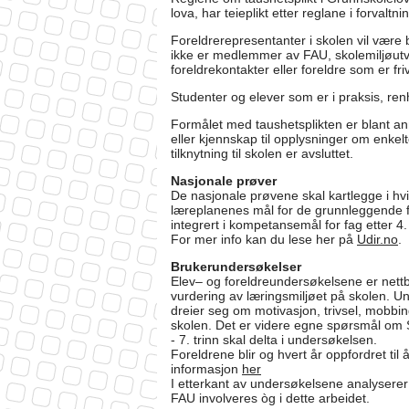
lova, har teieplikt etter reglane i forvaltn
Foreldrerepresentanter i skolen vil være 
ikke er medlemmer av FAU, skolemiljøutv
foreldrekontakter eller foreldre som er fri
Studenter og elever som er i praksis, ren
Formålet med taushetsplikten er blant an
eller kjennskap til opplysninger om enke
tilknytning til skolen er avsluttet.
Nasjonale prøver
De nasjonale prøvene skal kartlegge i hv
læreplanenes mål for de grunnleggende fe
integrert i kompetansemål for fag etter 4. 
For mer info kan du lese her på
Udir.no
.
Brukerundersøkelser
Elev– og foreldreundersøkelsene er nettb
vurdering av læringsmiljøet på skolen. 
dreier seg om motivasjon, trivsel, mobbin
skolen. Det er videre egne spørsmål om 
- 7. trinn skal delta i undersøkelsen.
Foreldrene blir og hvert år oppfordret t
informasjon
her
I etterkant av undersøkelsene analyserer 
FAU involveres òg i dette arbeidet.