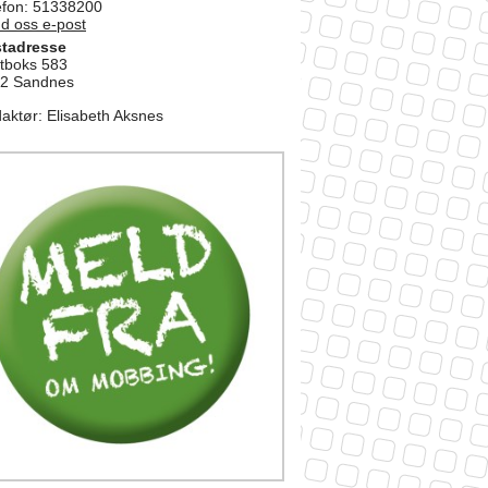
efon: 51338200
d oss e-post
tadresse
tboks 583
2 Sandnes
aktør
:
Elisabeth Aksnes