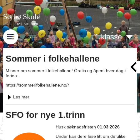
Sørbø Skole
best sammen
1.klasse
Sommer i folkehallene
Minner om sommer i folkehallene! Gratis og åpent hver dag i
ferien.
https://sommerifolkehallene.no/
r
Les mer
SFO for nye 1.trinn
Husk søknadsfristen
01.03.2026
Under kan dere lese litt om de ulike