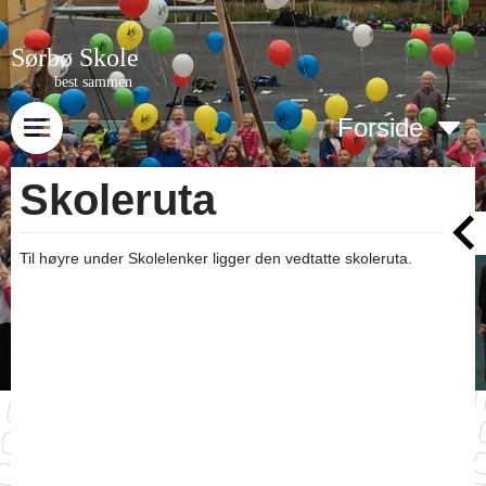
Sørbø Skole
best sammen
Forside
Skoleruta
Til høyre under Skolelenker ligger den vedtatte skoleruta.