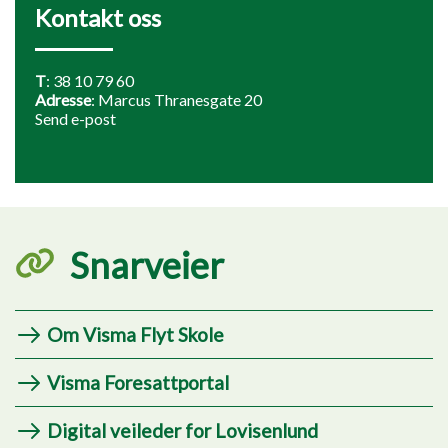
Kontakt oss
T
:
38 10 79 60
Adresse
: Marcus Thranesgate 20
Send e-post
Snarveier
Om Visma Flyt Skole
Visma Foresattportal
Digital veileder for Lovisenlund