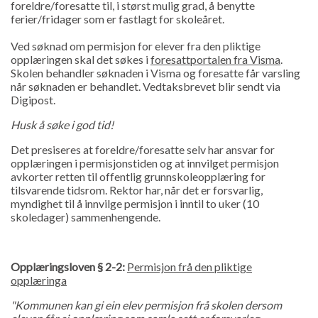
foreldre/foresatte til, i størst mulig grad, å benytte
ferier/fridager som er fastlagt for skoleåret.
Ved søknad om permisjon for elever fra den pliktige
opplæringen skal det søkes i
foresattportalen fra Visma
.
Skolen behandler søknaden i Visma og foresatte får varsling
når søknaden er behandlet. Vedtaksbrevet blir sendt via
Digipost.
Husk å søke i god tid!
Det presiseres at foreldre/foresatte selv har ansvar for
opplæringen i permisjonstiden og at innvilget permisjon
avkorter retten til offentlig grunnskoleopplæring for
tilsvarende tidsrom. Rektor har, når det er forsvarlig,
myndighet til å innvilge permisjon i inntil to uker (10
skoledager) sammenhengende.
Opplæringsloven § 2-2:
Permisjon frå den pliktige
opplæringa
"Kommunen kan gi ein elev permisjon frå skolen dersom