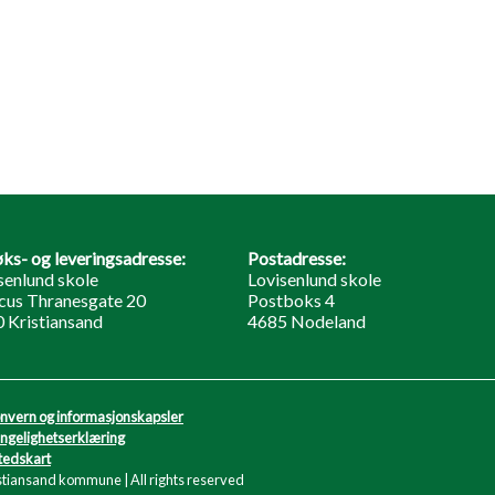
ks- og leveringsadresse:
Postadresse:
senlund skole
Lovisenlund skole
us Thranesgate 20
Postboks 4
 Kristiansand
4685 Nodeland
nvern og informasjonskapsler
engelighetserklæring
tedskart
stiansand kommune | All rights reserved