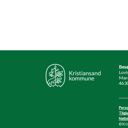
Besø
Lovi
Marc
4630
Perso
Tilgj
Netts
© Kri