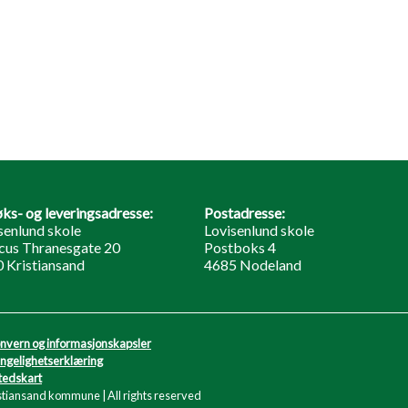
ks- og leveringsadresse:
Postadresse:
senlund skole
Lovisenlund skole
us Thranesgate 20
Postboks 4
 Kristiansand
4685 Nodeland
nvern og informasjonskapsler
engelighetserklæring
tedskart
stiansand kommune | All rights reserved