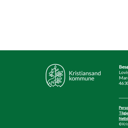
Besø
Lovi
Marc
4630
Perso
Tilgj
Netts
© Kri