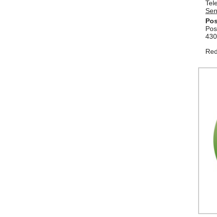
Tel
Sen
Pos
Pos
430
Red