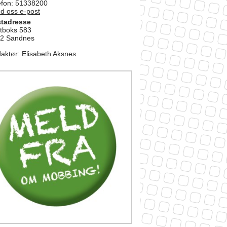
efon: 51338200
d oss e-post
tadresse
tboks 583
2 Sandnes
aktør
:
Elisabeth Aksnes