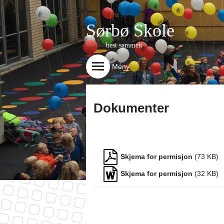
Sørbø Skole
best sammen
Meny
Dokumenter
Menydokumenter
Skjema for permisjon
(
73
KB)
Skjema for permisjon
(
32
KB)