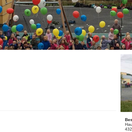
Be
Hau
432