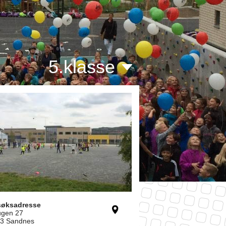
5.klasse
søksadresse
gen 27
3 Sandnes