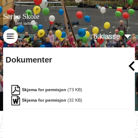
Sørbø Skole
best sammen
6.klasse
Dokumenter
Menydokumenter
Skjema for permisjon
(
73
KB)
Skjema for permisjon
(
32
KB)