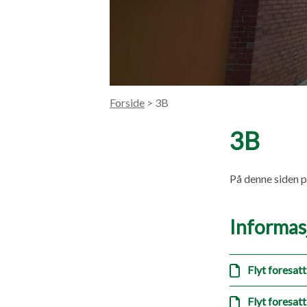
Forside
> 3B
3B
På denne siden p
Informas
Flyt foresat
Flyt foresatt