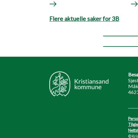
Flere aktuelle saker for 3B
Besø
Sjøs
Måk
4623
Perso
Tilgj
Netts
© Kri