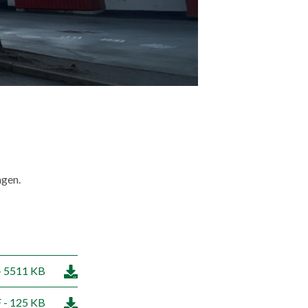
ngen.
- 5511 KB
 - 125 KB