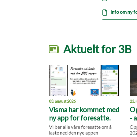
Info om ny f
Aktuelt for 3B
23. 
03. august 2026
Op
Visma har kommet med
- 
ny app for foresatte.
Opp
Vi ber alle våre foresatte om å
20
laste ned den nye appen