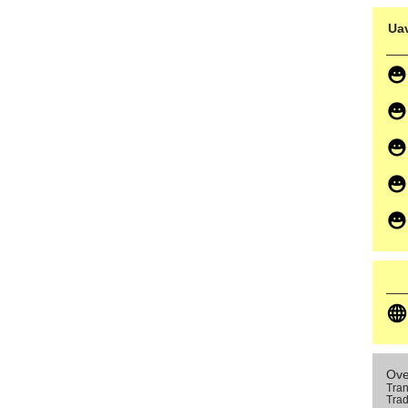
Uav
Ove
Tran
Trad