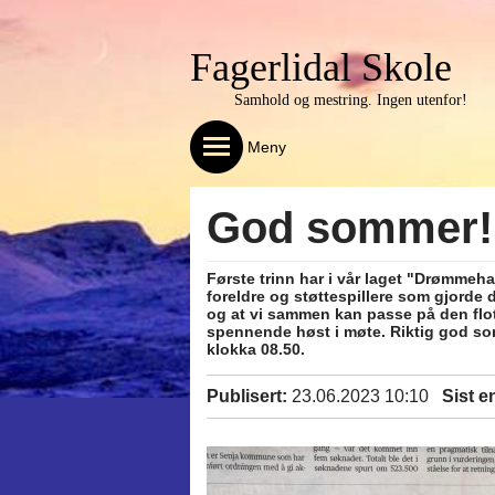
Fagerlidal Skole
Samhold og mestring. Ingen utenfor!
Meny
God sommer!
Første trinn har i vår laget "Drømmeha
foreldre og støttespillere som gjorde 
og at vi sammen kan passe på den flot
spennende høst i møte. Riktig god som
klokka 08.50.
Publisert:
23.06.2023 10:10
Sist e