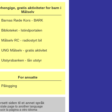
hengige, gratis aktiviteter for barn i
Målselv
Barnas Røde Kors - BARK
Biblioteket - Istindportalen
Målselv RC - radiostyrt bil
UNG Målselv - gratis aktivitet
Utstyrsbanken - lån utstyr
For ansatte
Pålogging
rsett siden til et annet språk
slate page to another language
ucir la página a otro idioma