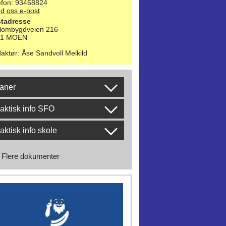
efon: 93468824
d oss e-post
tadresse
lombygdveien 216
21 MOEN
aktør
:
Åse Sandvoll Melkild
aner
aktisk info SFO
aktisk info skole
Flere dokumenter