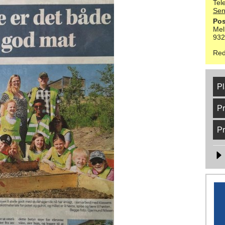
Tel
Sen
Pos
Mel
93
Red
Pl
Pr
Pr