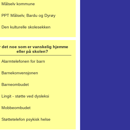
Målselv kommune
PPT Målselv, Bardu og Dyrøy
Den kulturelle skolesekken
r det noe som er vanskelig hjemme
eller på skolen?
Alarmtelefonen for barn
Barnekonvensjonen
Barneombudet
Lingit - støtte ved dysleksi
Mobbeombudet
Støttetelefon psykisk helse