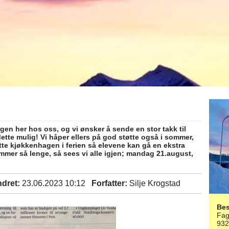
gen her hos oss, og vi ønsker å sende en stor takk til
dette mulig! Vi håper ellers på god støtte også i sommer,
te kjøkkenhagen i ferien så elevene kan gå en ekstra
mer så lenge, så sees vi alle igjen; mandag 21.august,
ndret:
23.06.2023 10:12
Forfatter:
Silje Krogstad
Be
Fag
93