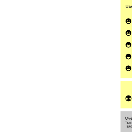
Uav
Ove
Tran
Trad