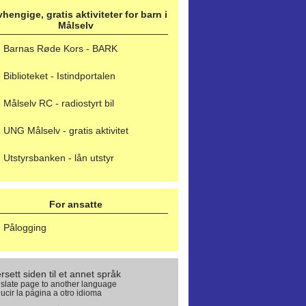
hengige, gratis aktiviteter for barn i
Målselv
Barnas Røde Kors - BARK
Biblioteket - Istindportalen
Målselv RC - radiostyrt bil
UNG Målselv - gratis aktivitet
Utstyrsbanken - lån utstyr
For ansatte
Pålogging
rsett siden til et annet språk
slate page to another language
ucir la página a otro idioma