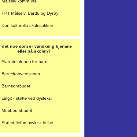
Målselv kommune
PPT Målselv, Bardu og Dyrøy
Den kulturelle skolesekken
r det noe som er vanskelig hjemme
eller på skolen?
Alarmtelefonen for barn
Barnekonvensjonen
Barneombudet
Lingit - støtte ved dysleksi
Mobbeombudet
Støttetelefon psykisk helse