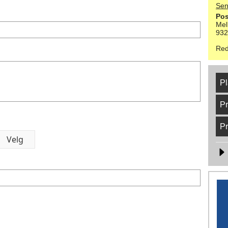
Sen
Pos
Mel
93
Red
Pl
Pr
Pr