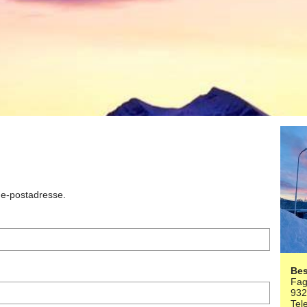
n e-postadresse.
Be
Fag
93
Tel