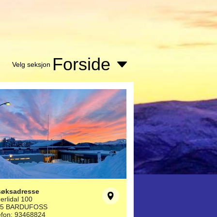
Forside
Velg seksjon
søksadresse
erlidal 100
25 BARDUFOSS
efon: 93468824