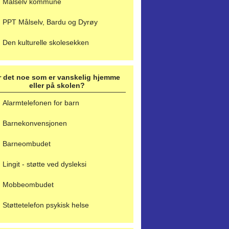
Målselv kommune
PPT Målselv, Bardu og Dyrøy
Den kulturelle skolesekken
r det noe som er vanskelig hjemme
eller på skolen?
Alarmtelefonen for barn
Barnekonvensjonen
Barneombudet
Lingit - støtte ved dysleksi
Mobbeombudet
Støttetelefon psykisk helse