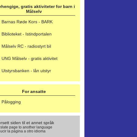
hengige, gratis aktiviteter for barn i
Målselv
Barnas Røde Kors - BARK
Biblioteket - Istindportalen
Målselv RC - radiostyrt bil
UNG Målselv - gratis aktivitet
Utstyrsbanken - lån utstyr
For ansatte
Pålogging
rsett siden til et annet språk
slate page to another language
ucir la página a otro idioma