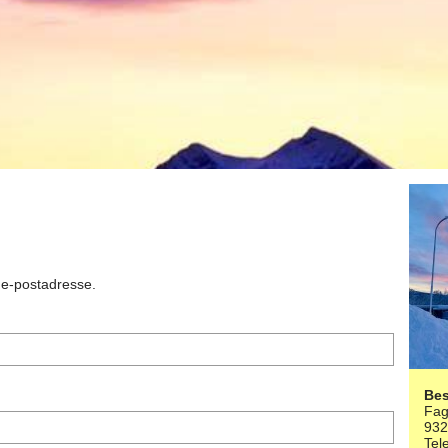
n e-postadresse.
Be
Fag
93
Tel