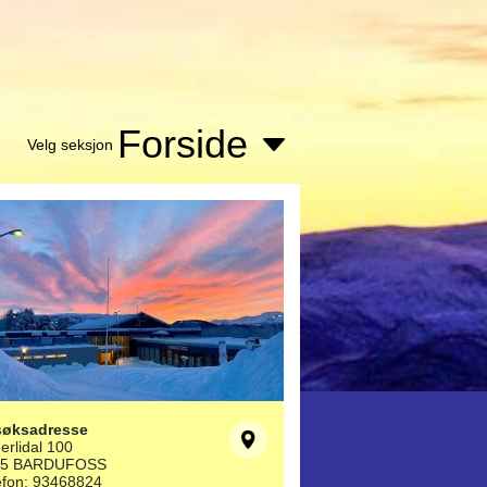
Forside
Velg seksjon
søksadresse
erlidal 100
25 BARDUFOSS
efon: 93468824