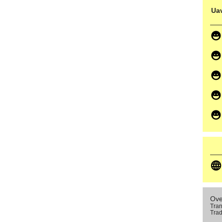
Uav
Ove
Tran
Trad