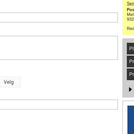
Sen
Pos
Mel
93
Red
Pl
Pr
Pr