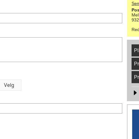
Sen
Pos
Mel
93
Red
Pl
Pr
Pr