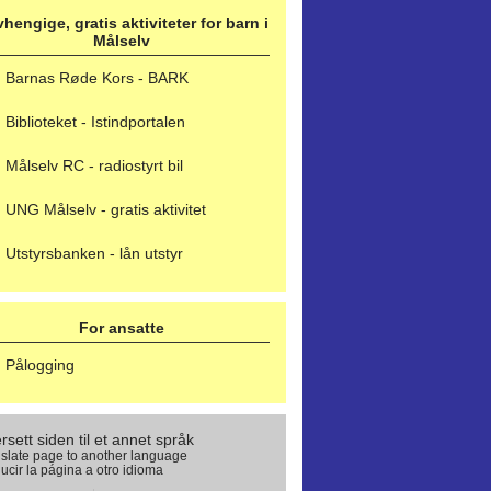
hengige, gratis aktiviteter for barn i
Målselv
Barnas Røde Kors - BARK
Biblioteket - Istindportalen
Målselv RC - radiostyrt bil
UNG Målselv - gratis aktivitet
Utstyrsbanken - lån utstyr
For ansatte
Pålogging
rsett siden til et annet språk
slate page to another language
ucir la página a otro idioma