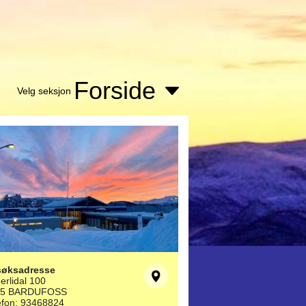
Forside
Velg seksjon
søksadresse
erlidal 100
25 BARDUFOSS
efon: 93468824