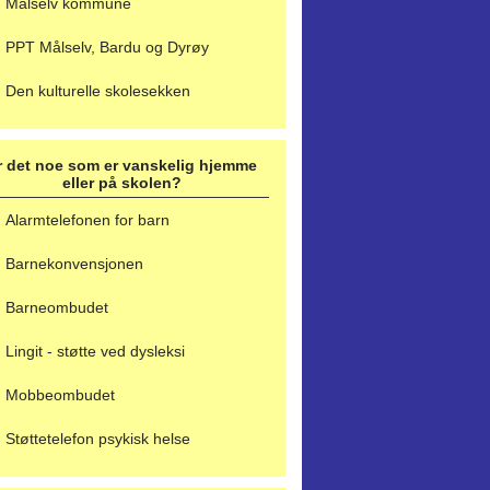
Målselv kommune
PPT Målselv, Bardu og Dyrøy
Den kulturelle skolesekken
r det noe som er vanskelig hjemme
eller på skolen?
Alarmtelefonen for barn
Barnekonvensjonen
Barneombudet
Lingit - støtte ved dysleksi
Mobbeombudet
Støttetelefon psykisk helse