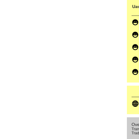
Uav
Ove
Tran
Trad