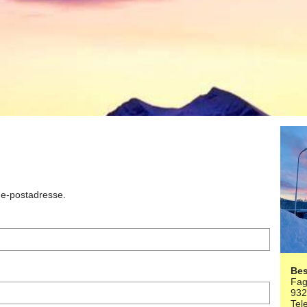
n e-postadresse.
Be
Fag
93
Tel