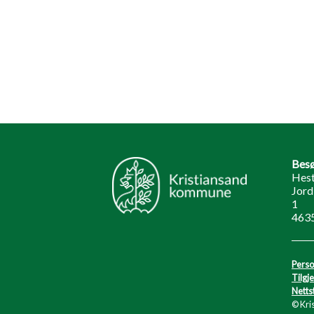
Besø
Hest
Jord
1
4635
Perso
Tilgj
Netts
© Kri