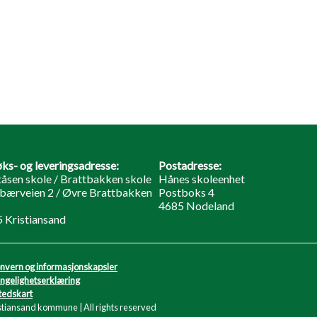
ks- og leveringsadresse:
Postadresse:
åsen skole / Brattbakken skole
Hånes skoleenhet
bærveien 2 / Øvre Brattbakken
Postboks 4
4685 Nodeland
 Kristiansand
nvern og informasjonskapsler
engelighetserklæring
tedskart
stiansand kommune | All rights reserved