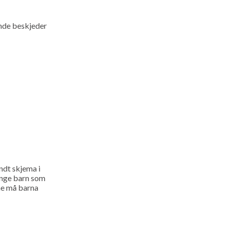
ende beskjeder
endt skjema i
mange barn som
ne må barna