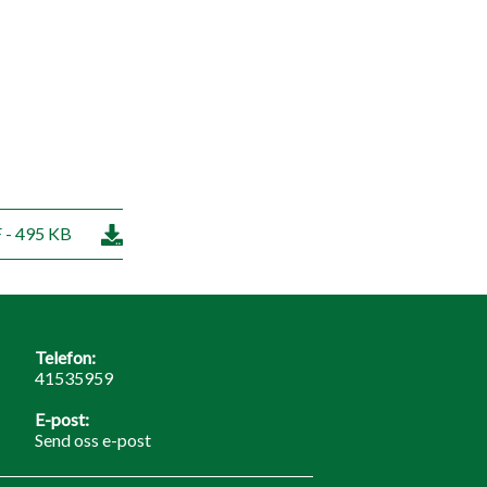
 - 495 KB
Telefon:
41535959
E-post:
Send oss e-post