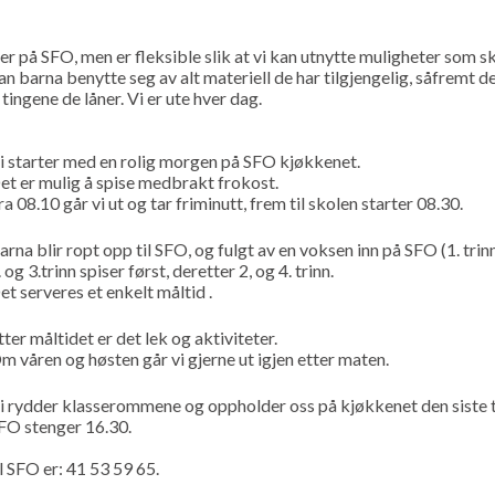
ner på SFO, men er fleksible slik at vi kan utnytte muligheter som s
an barna benytte seg av alt materiell de har tilgjengelig, såfremt d
 tingene de låner. Vi er ute hver dag.
i starter med en rolig morgen på SFO kjøkkenet.
et er mulig å spise medbrakt frokost.
ra 08.10 går vi ut og tar friminutt, frem til skolen starter 08.30.
arna blir ropt opp til SFO, og fulgt av en voksen inn på SFO (1. trinn
. og 3.trinn spiser først, deretter 2, og 4. trinn.
et serveres et enkelt måltid .
tter måltidet er det lek og aktiviteter.
m våren og høsten går vi gjerne ut igjen etter maten.
i rydder klasserommene og oppholder oss på kjøkkenet den siste ti
FO stenger 16.30.
 SFO er: 41 53 59 65.