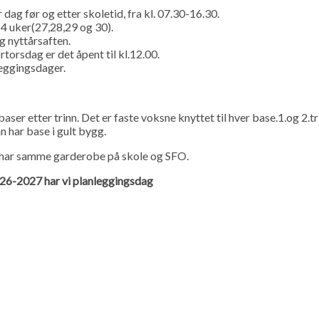
dag før og etter skoletid, fra kl. 07.30-16.30.
4 uker(27,28,29 og 30).
g nyttårsaften.
torsdag er det åpent til kl.12.00.
leggingsdager.
 baser etter trinn. Det er faste voksne knyttet til hver base.1.og 2.tr
nn har base i gult bygg.
n har samme garderobe på skole og SFO.
026-2027 har vi planleggingsdag