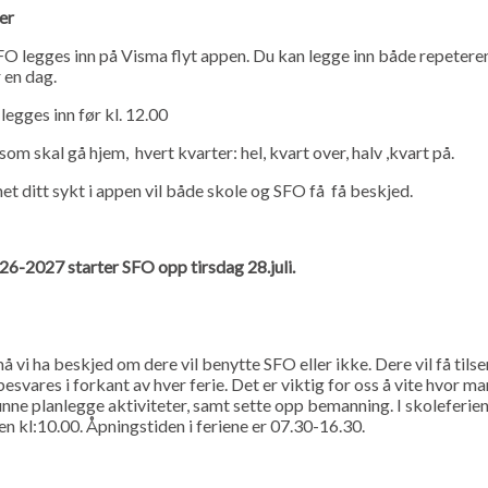
er
SFO legges inn på Visma flyt appen. Du kan legge inn både repeter
 en dag.
legges inn før kl. 12.00
som skal gå hjem, hvert kvarter: hel, kvart over, halv ,kvart på.
et ditt sykt i appen vil både skole og SFO få få beskjed.
26-2027 starter SFO opp tirsdag 28.juli.
må vi ha beskjed om dere vil benytte SFO eller ikke. Dere vil få tils
esvares i forkant av hver ferie. Det er viktig for oss å vite hvor 
nne planlegge aktiviteter, samt sette opp bemanning. I skoleferie
n kl:10.00. Åpningstiden i feriene er 07.30-16.30.