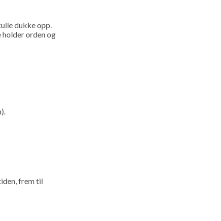
kulle dukke opp.
e holder orden og
).
den, frem til