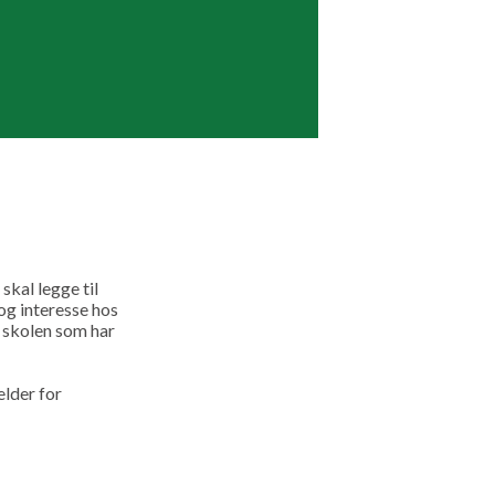
 skal legge til
 og interesse hos
d skolen som har
elder for