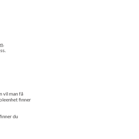
en
.
ss.
n vil man få
oleenhet finner
finner du