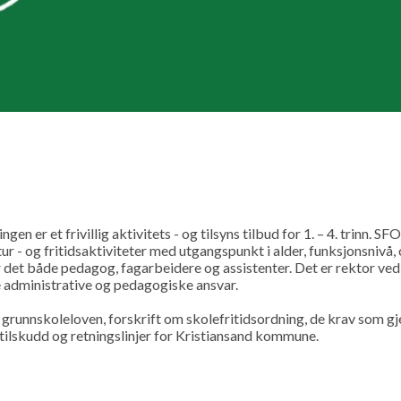
gen er et frivillig aktivitets - og tilsyns tilbud for 1. – 4. trinn. SFO
ltur - og fritidsaktiviteter med utgangspunkt i alder, funksjonsnivå,
 det både pedagog, fagarbeidere og assistenter. Det er rektor ve
 administrative og pedagogiske ansvar.
 grunnskoleloven, forskrift om skolefritidsordning, de krav som gj
tstilskudd og retningslinjer for Kristiansand kommune.