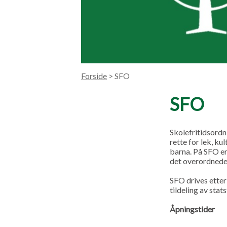
Forside
> SFO
SFO
Skolefritidsordnin
rette for lek, ku
barna. På SFO er
det overordnede
SFO drives etter
tildeling av sta
Åpningstider