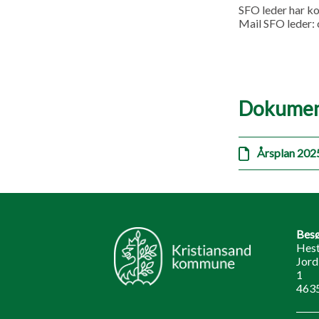
SFO leder har ko
Mail SFO leder:
Dokumen
Årsplan 202
Besø
Hest
Jord
1
4635