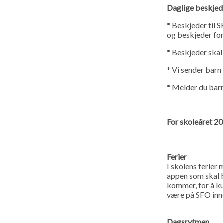
Daglige beskjed
* Beskjeder til 
og beskjeder for
* Beskjeder skal 
* Vi sender barn 
* Melder du barn
For skoleåret 20
Ferier
I skolens ferier 
appen som skal b
kommer, for å ku
være på SFO inne
Dagsrytmen