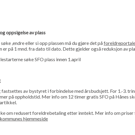
og oppsigelse av plass
søke ,endre eller si opp plassen må du gjøre det på
foreldreportal
 er på 1 mnd. fra dato til dato. Dette gjelder også reduksjon av pla
estarterne søke SFO plass innen 1.april
g
fastsettes av bystyret i forbindelse med årsbudsjett. For 1.-3. trin
imer på oppholdstid. Mer info om 12 timer gratis SFO på Hånes sk
artikkel.
øke om redusert foreldrebetaling etter inntekt. Mer info om priser 
d kommunes hjemmeside