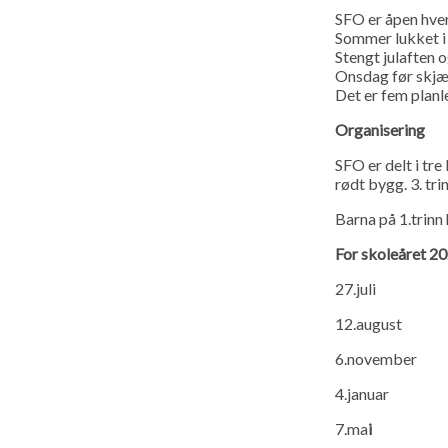
SFO er åpen hver 
Sommer lukket i 
Stengt julaften o
Onsdag før skjær
Det er fem plan
Organisering
SFO er delt i tre
rødt bygg. 3. tri
Barna på 1.trin
For skoleåret 2
27.juli
12.august
6.november
4.januar
7.ma
i