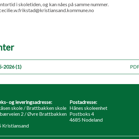
ntortid i skoletiden, og kan nåes på samme nummer.
 cecilie.w.frikstad@kristiansand.kommune.no
ter
5-2026 (1)
PDF
ks- og leveringsadresse:
Postadresse:
åsen skole / Brattbakken skole
Hånes skoleenhet
bærveien 2 / Øvre Brattbakken
Postboks 4
4685 Nodeland
 Kristiansand