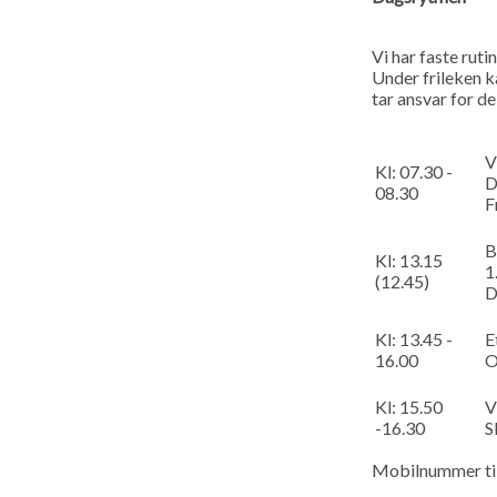
Vi har faste ruti
Under frileken k
tar ansvar for de
V
Kl: 07.30 -
D
08.30
F
B
Kl: 13.15
1
(12.45)
D
Kl: 13.45 -
E
16.00
O
Kl: 15.50
V
-16.30
S
Mobilnummer til