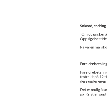
Søknad, endring 
Om du ønsker å 
Oppsigelsestiden
På våren må skol
Foreldrebetalin
Foreldrebetaling 
fratrekk på 12 t
dere under egen 
Det er mulig å s
på
Kristiansan