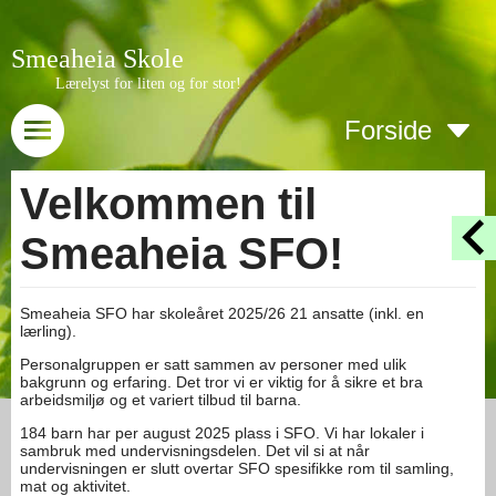
Smeaheia Skole
Lærelyst for liten og for stor!
Forside
Velkommen til
Smeaheia SFO!
Smeaheia SFO har skoleåret 2025/26 21 ansatte (inkl. en
lærling).
Personalgruppen er satt sammen av personer med ulik
bakgrunn og erfaring. Det tror vi er viktig for å sikre et bra
arbeidsmiljø og et variert tilbud til barna.
184 barn har per august 2025 plass i SFO. Vi har lokaler i
sambruk med undervisningsdelen. Det vil si at når
undervisningen er slutt overtar SFO spesifikke rom til samling,
mat og aktivitet.