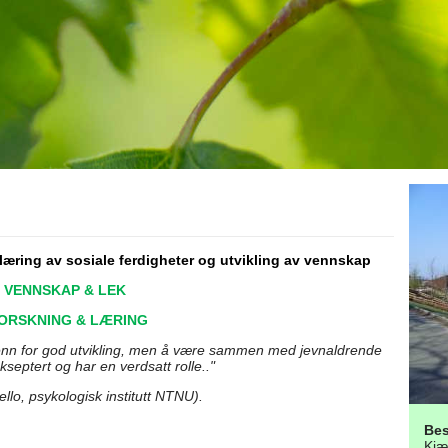
r læring av sosiale ferdigheter og utvikling av vennskap
VENNSKAP & LEK
ORSKNING & LÆRING
enn for god utvikling, men å være sammen med jevnaldrende
septert og har en verdsatt rolle.."
llo, psykologisk institutt NTNU).
Be
Kjæ