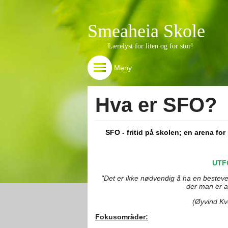
Smeaheia Skole
Lærelyst for liten og for stor!
Meny
Hva er SFO?
SFO - fritid på skolen; en arena fo
UTF
"Det er ikke nødvendig å ha en bestev
der man er ak
(Øyvind Kve
Fokusområder: