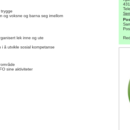
43
Tel
g trygge
Sen
rn og voksne og barna seg imellom
Pos
San
Pos
 organisert lek inne og ute
Red
n i å utvikle sosial kompetanse
ærområde
SFO sine aktiviteter