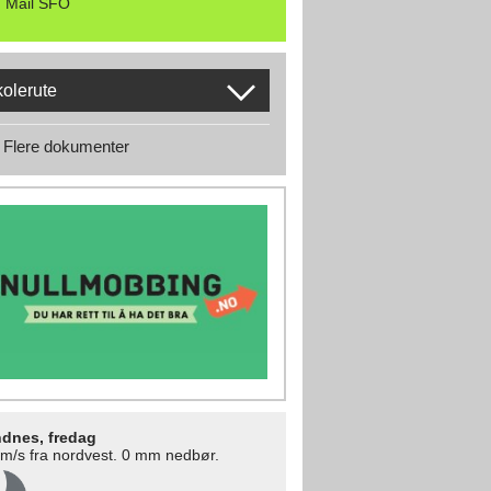
Mail SFO
olerute
Flere dokumenter
dnes, fredag
 m/s fra nordvest. 0 mm nedbør.