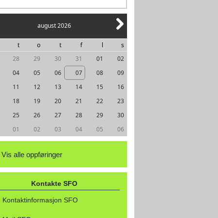
august 2026
t
o
t
f
l
s
28
29
30
31
01
02
04
05
06
07
08
09
11
12
13
14
15
16
18
19
20
21
22
23
25
26
27
28
29
30
01
02
03
04
05
06
Vis alle oppføringer
Kontakte SFO
Kontaktinformasjon SFO