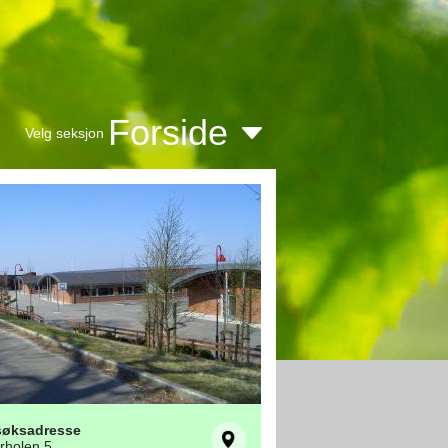
Forside
Velg seksjon
søksadresse
rholen 5