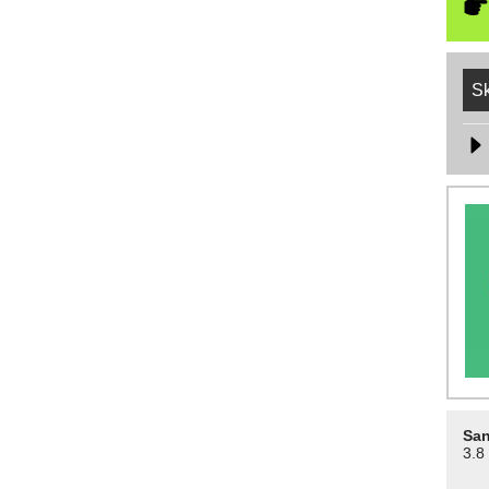
Sk
San
3.8