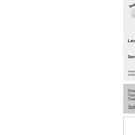
Lø
Sø
Værva
instit
Ove
Tran
Trad
Sel