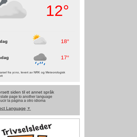
12°
18°
rdag
17°
ndag
rsel fra yr.no, levert av NRK og Meteorologisk
utt
rsett siden til et annet språk
slate page to another language
ucir la página a otro idioma
ect Language
▼