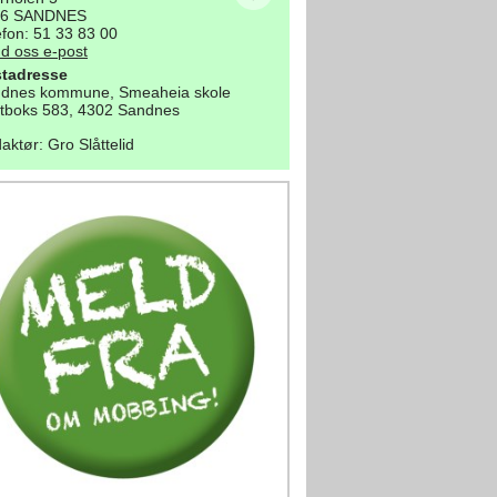
16 SANDNES
efon: 51 33 83 00
d oss e-post
tadresse
dnes kommune, Smeaheia skole
tboks 583, 4302 Sandnes
aktør
:
Gro Slåttelid