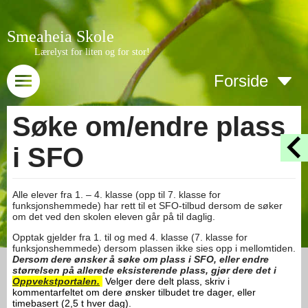
Smeaheia Skole
Lærelyst for liten og for stor!
Forside
Søke om/endre plass
i SFO
Alle elever fra 1. – 4. klasse (opp til 7. klasse for
funksjonshemmede) har rett til et SFO-tilbud dersom de søker
om det ved den skolen eleven går på til daglig.
Opptak gjelder fra 1. til og med 4. klasse (7. klasse for
funksjonshemmede) dersom plassen ikke sies opp i mellomtiden.
Dersom dere ønsker å søke om plass i SFO, eller endre
størrelsen på allerede eksisterende plass, gjør dere det i
Oppvekstportalen.
Velger dere delt plass, skriv i
kommentarfeltet om dere ønsker tilbudet tre dager, eller
timebasert (2,5 t hver dag).